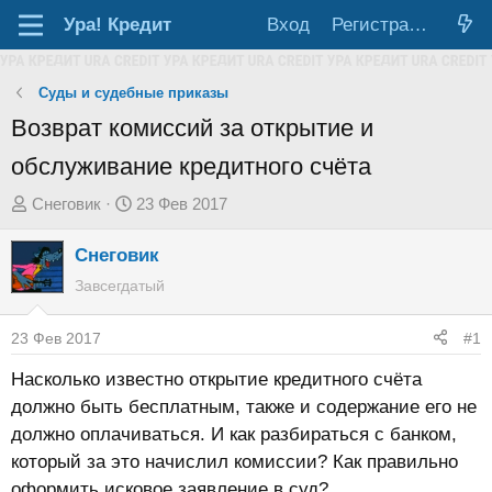
Ура!
Кредит
Вход
Регистрация
Суды и судебные приказы
Возврат комиссий за открытие и
обслуживание кредитного счёта
А
Д
Снеговик
23 Фев 2017
в
а
Снеговик
т
т
о
а
Завсегдатый
р
н
т
а
23 Фев 2017
#1
е
ч
Насколько известно открытие кредитного счёта
м
а
должно быть бесплатным, также и содержание его не
ы
л
должно оплачиваться. И как разбираться с банком,
а
который за это начислил комиссии? Как правильно
оформить исковое заявление в суд?