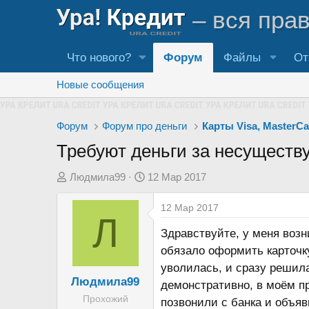
– вся пра
Что нового?
Форум
Файлы
От
Новые сообщения
Форум
Форум про деньги
Карты Visa, MasterC
Требуют деньги за несуществ
А
Д
Людмила99
12 Мар 2017
в
а
12 Мар 2017
т
т
Л
о
а
Здравствуйте, у меня возн
р
н
обязало оформить карточку
т
а
уволилась, и сразу решила
е
ч
Людмила99
демонстративно, в моём пр
м
а
Прохожий
позвонили с банка и объяв
ы
л