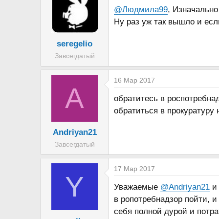
@Людмила99
, Изначально
Ну раз уж так вышло и есл
seregelio
Завсегдатый
16 Мар 2017
A
обратитесь в роспотребна
обратиться в прокуратуру
Andriyan21
Завсегдатый
17 Мар 2017
Y
Уважаемые
@Andriyan21
в ропотребнадзор пойти, и
себя полной дурой и потра