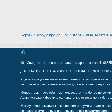
Форум
Форум про деньги
Карты Visa, MasterC
16+
Свидетельство о регистрации товарного знака № 665857
АНОИНФО
; ОГРН: 1247700801700; ИНН/КПП: 9709119500/320
Администрация не несёт ответственности за содержание с
информации размещённой на форуме – вся она предоставл
Модераторы – это обычные пользователи с более широким
Администрации форума, официальные ответы могут быть 
Никакую информацию кроме правил форума и политики конф
рекламу, размещённую на форуме, несёт рекламодатель.