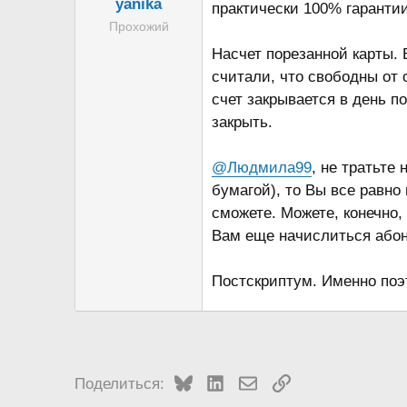
yanika
практически 100% гарантии
Прохожий
Насчет порезанной карты. 
считали, что свободны от 
счет закрывается в день п
закрыть.
@Людмила99
, не тратьте
бумагой), то Вы все равно
сможете. Можете, конечно,
Вам еще начислиться абон
Постскриптум. Именно поэт
Bluesky
LinkedIn
Электронная почта
Ссылка
Поделиться: