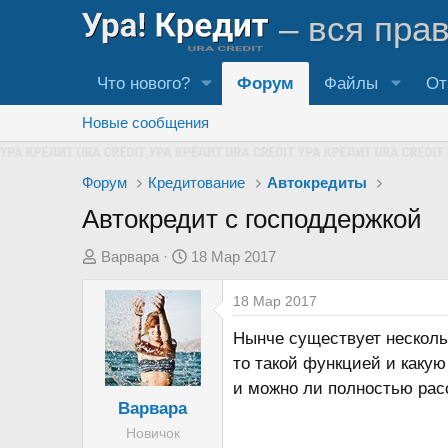
– вся пра
Что нового?
Форум
Файлы
От
Новые сообщения
Форум
Кредитование
Автокредиты
Автокредит с господдержкой
А
Д
Варвара
18 Мар 2017
в
а
18 Мар 2017
т
т
о
а
Нынче существует нескольк
р
н
то такой функцией и каку
т
а
и можно ли полностью рас
е
ч
Варвара
м
а
Новичок
ы
л