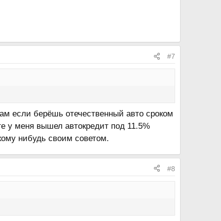
#7
 Там если берёшь отечественный авто сроком
оге у меня вышел автокредит под 11.5%
кому нибудь своим советом.
#8