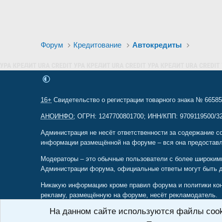
Форум
Кредитование
Автокредиты
16+
Свидетельство о регистрации товарного знака № 665857
АНОИНФО
; ОГРН: 1247700801700; ИНН/КПП: 9709119500/320
Администрация не несёт ответственности за содержание с
информации размещённой на форуме – вся она предоставл
Модераторы – это обычные пользователи с более широким
Администрации форума, официальные ответы могут быть 
Никакую информацию кроме правил форума и политики конф
рекламу, размещённую на форуме, несёт рекламодатель.
На данном сайте используются файлы cooki
Учтите что только вы несёте ответственность за последс
открытой площадкой для обмена опытом разных людей, нек