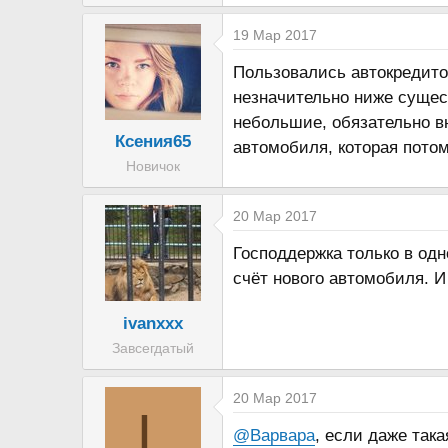
а
19 Мар 2017
Пользовались автокредито
незначительно ниже сущес
небольшие, обязательно в
Ксения65
автомобиля, которая потом
Новичок
20 Мар 2017
Господдержка только в одн
счёт нового автомобиля. И
ivanxxx
Завсегдатый
20 Мар 2017
L
@Варвара
, если даже так