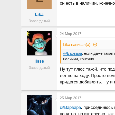
он есть в наличии, конечно
Lika
Завсегдатый
24 Мар 2017
Lika написал(а):
@Варвара
, если даже такая
наличии, конечно.
lisss
Завсегдатый
Ну тут плюс такой, что по
лет не на ходу. Просто лом
придется добавлять. Ну и 
25 Мар 2017
@Варвара
, присоединюсь 
понятно, но интересно, как