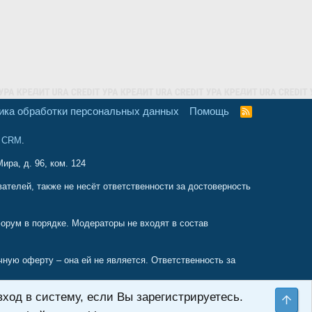
ика обработки персональных данных
Помощь
R
S
S
и CRM
.
ира, д. 96, ком. 124
телей, также не несёт ответственности за достоверность
орум в порядке. Модераторы не входят в состав
ую оферту – она ей не является. Ответственность за
ход в систему, если Вы зарегистрируетесь.
енным советам найденным на этом форуме, форум является
Све
веты которые не оправдают ваших ожиданий и могут