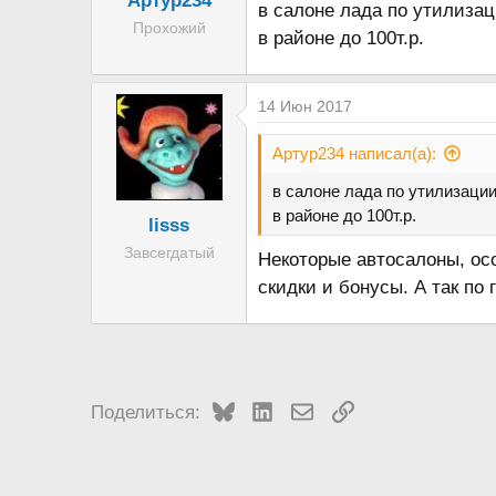
Артур234
в салоне лада по утилизац
Прохожий
в районе до 100т.р.
14 Июн 2017
Артур234 написал(а):
в салоне лада по утилизации
в районе до 100т.р.
lisss
Завсегдатый
Некоторые автосалоны, осо
скидки и бонусы. А так по 
Bluesky
LinkedIn
Электронная почта
Ссылка
Поделиться: