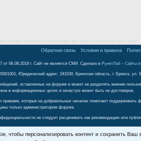
Обратная связь
Условия и правила
Полит
 от 06.08.2018 г. Сайт не является СМИ. Сделано в
РунетЛаб – Сайты 
001001; Юридический адрес: 241030, Брянская область, г. Брянск, ул. М
ообщений, оставленных на форуме и может не разделять мнение пользова
ена в информационных целях и зачастую может быть не достоверна.
и правами, которые на добровольных началах помогают поддерживать ф
даны только администратором форума.
иденциальности не следует расценивать как рекомендацию или публичн
e, чтобы персонализировать контент и сохранить Ваш в
твия своих действий или бездействий выполненных по прямым или косв
оторые пользователи, сознательно или неосознанно, могут дать вам со