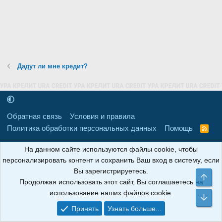
Дадут ли мне кредит?
Обратная связь
Условия и правила
Политика обработки персональных данных
Помощь
R
S
S
16+
Свидетельство о регистрации товарного знака № 665857 от
На данном сайте используются файлы cookie, чтобы
06.08.2018 г. Сайт не является СМИ. Сделано в
РунетЛаб – Сайты и
персонализировать контент и сохранить Ваш вход в систему, если
CRM
.
Вы зарегистрируетесь.
Све
Продолжая использовать этот сайт, Вы соглашаетесь на
АНОИНФО
; ОГРН: 1247700801700; ИНН/КПП:
использование наших файлов cookie.
9709119500/320001001; Юридический адрес: 241030, Брянская
Сни
область, г. Брянск, ул. Мира, д. 96, ком. 124
Принять
Узнать больше...