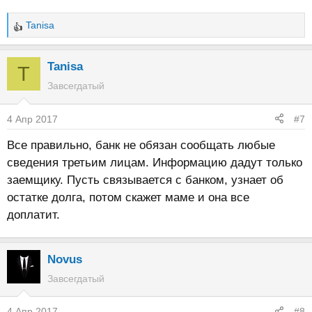
Tanisa
Р
е
а
Tanisa
T
к
Завсегдатый
ц
и
4 Апр 2017
#7
и
:
Все правильно, банк не обязан сообщать любые
сведения третьим лицам. Информацию дадут только
заемщику. Пусть связывается с банком, узнает об
остатке долга, потом скажет маме и она все
доплатит.
Novus
Завсегдатый
4 Апр 2017
#8