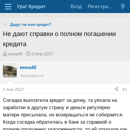
Ура!
Кредит
Вход
Регистрация
Дадут ли мне кредит?
Не дают справки о полном погашении
кредита
А
Д
инна40
3 Апр 2017
в
а
инна40
т
т
о
а
Завсегдатый
р
н
т
а
3 Апр 2017
#1
е
ч
Соседка выплатила кредит за дочку, та уехала на
м
а
заработки в другую страну и деньги регулярно
ы
л
матери присылала, но возвращаться не собирается.
а
Когда соседка обратилась в банк за справкой о
полном погашении задолженности, то ей отказали как