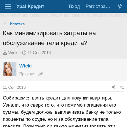
Ура!
Кредит
Вход
Регистрация
Ипотека
Как минимизировать затраты на
обслуживание тела кредита?
А
Д
Wicki
11 Сен 2016
в
а
Wicki
т
т
о
а
Приходящий
р
н
т
а
11 Сен 2016
#1
е
ч
Собираемся взять кредит для покупки квартиры.
м
а
Узнали, что сверх того, что помимо погашения его
ы
л
суммы, будем должны выплачивать банку не только
а
проценты по ссуде, но и за обслуживание тела
кредита. Возможно ли как-то минимизировать эти