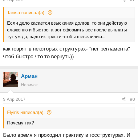
и
:
Tanisa написал(а):
Если дело касается взыскания долгов, то они действую
слаженно и быстро, а вот оформить все после выплаты
тут уж да, надо их трясти чтобы шевелились.
как говрят в некоторых структурах- "нет регламента"
чтоб быстро что то вернуть))
Арман
Новичок
9 Апр 2017
#8
Flyiris написал(а):
Почему так?
Было время я проходил практику в госструктурах. И