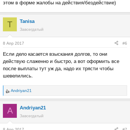
этом в форме жалобы на действия/бездействие)
Tanisa
T
Завсегдатый
8 Апр 2017
#6
Если дело касается взыскания долгов, то они
действую слаженно и быстро, а вот оформить все
после выплаты тут уж да, надо их трясти чтобы
шевелились.
Andriyan21
Р
е
а
Andriyan21
A
к
Завсегдатый
ц
и
8 Апр 2017
#7