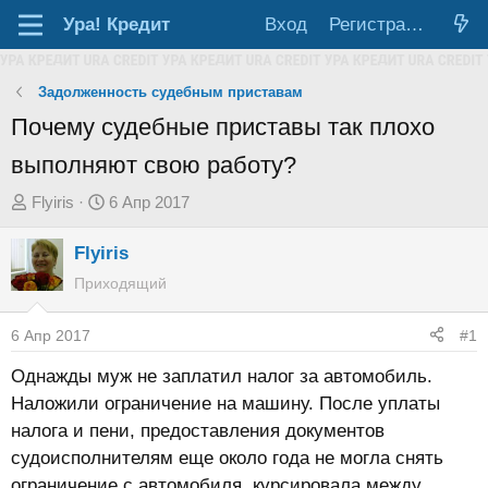
Ура!
Кредит
Вход
Регистрация
Задолженность судебным приставам
Почему судебные приставы так плохо
выполняют свою работу?
А
Д
Flyiris
6 Апр 2017
в
а
Flyiris
т
т
о
а
Приходящий
р
н
т
а
6 Апр 2017
#1
е
ч
Однажды муж не заплатил налог за автомобиль.
м
а
Наложили ограничение на машину. После уплаты
ы
л
налога и пени, предоставления документов
а
судоисполнителям еще около года не могла снять
ограничение с автомобиля, курсировала между