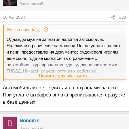
Завсегдатый
16 Авг 2024
#23
Flyiris написал(а):
Однажды муж не заплатил налог за автомобиль.
Наложили ограничение на машину. После уплаты налога
и пени, предоставления документов судоисполнителям
еще около года не могла снять ограничение с
автомобиля, курсировала между судоисполнителями и
ГИБДД. Никакой слаженности в их работе на
Нажмите для раскрытия...
наблюдалось. Судебные приставы так вообще просто
футболили меня. Почему так?
Автомобиль может ездить и со штрафами на него.
При уплате штрафов оплата прописывается сразу же
в базе данных.
Bondirin
B
Завсегдатый