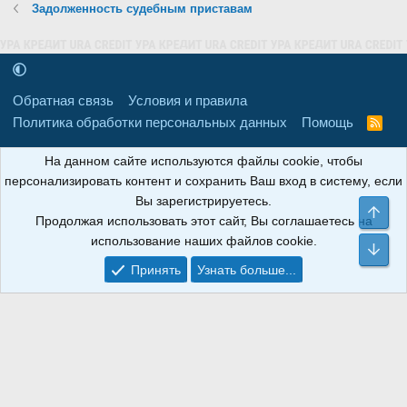
Задолженность судебным приставам
Обратная связь
Условия и правила
Политика обработки персональных данных
Помощь
R
S
S
16+
Свидетельство о регистрации товарного знака № 665857 от
На данном сайте используются файлы cookie, чтобы
06.08.2018 г. Сайт не является СМИ. Сделано в
РунетЛаб – Сайты и
персонализировать контент и сохранить Ваш вход в систему, если
CRM
.
Вы зарегистрируетесь.
Све
Продолжая использовать этот сайт, Вы соглашаетесь на
АНОИНФО
; ОГРН: 1247700801700; ИНН/КПП:
использование наших файлов cookie.
9709119500/320001001; Юридический адрес: 241030, Брянская
Сни
область, г. Брянск, ул. Мира, д. 96, ком. 124
Принять
Узнать больше...