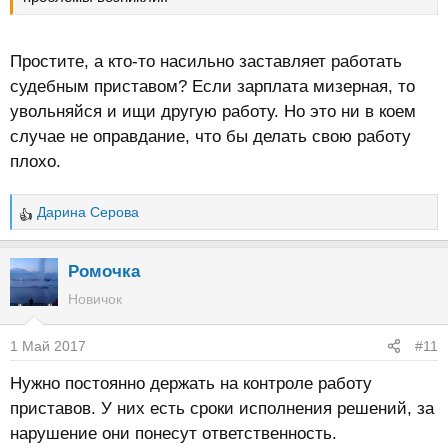
Простите, а кто-то насильно заставляет работать
судебным приставом? Если зарплата мизерная, то
увольняйся и ищи другую работу. Но это ни в коем
случае не оправдание, что бы делать свою работу
плохо.
Дарина Серова
Р
е
а
Ромочка
к
Новичок
ц
и
1 Май 2017
#11
и
:
Нужно постоянно держать на контроле работу
приставов. У них есть сроки исполнения решений, за
нарушение они понесут ответственность.