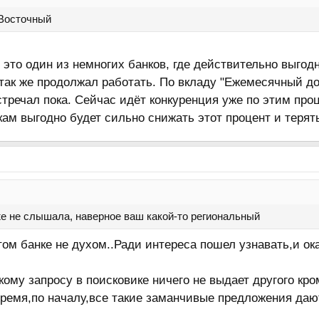
 Восточный
й это один из немногих банков, где действительно выгод
так же продолжал работать. По вкладу "Ежемесячный дох
стречал пока. Сейчас идёт конкуренция уже по этим пр
ам выгодно будет сильно снижать этот процент и терять
же не слышала, наверное ваш какой-то региональный
этом банке не духом..Ради интереса пошел узнавать,и о
кому запросу в поисковике ничего не выдает другого кро
ремя,по началу,все такие заманчивые предложения дают