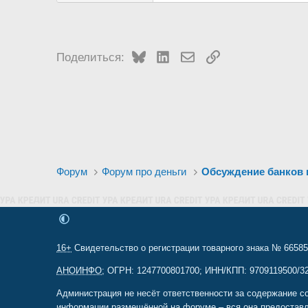
Bluesky
LinkedIn
Электронная почта
Ссылка
Поделиться:
Форум
Форум про деньги
Обсуждение банков
16+
Свидетельство о регистрации товарного знака № 665857
АНОИНФО
; ОГРН: 1247700801700; ИНН/КПП: 9709119500/320
Администрация не несёт ответственности за содержание с
информации размещённой на форуме – вся она предоставл