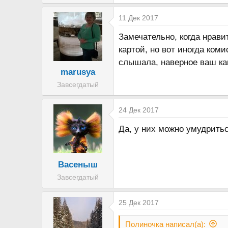
а
11 Дек 2017
Замечательно, когда нрави
картой, но вот иногда ком
слышала, наверное ваш ка
marusya
Завсегдатый
24 Дек 2017
Да, у них можно умудритьс
Васеныш
Завсегдатый
25 Дек 2017
Полиночка написал(а):