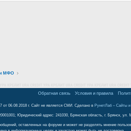
 и МФО
Обратная связь
Условия и правила
Полит
 от 06.08.2018 г. Сайт не является СМИ. Сделано в
РунетЛаб – Сайты 
001001; Юридический адрес: 241030, Брянская область, г. Брянск, ул. М
ообщений, оставленных на форуме и может не разделять мнение пользова
ена в информационных целях и зачастую может быть не достоверна.