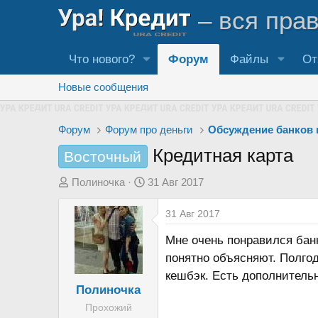
– вся пра
Что нового?
Форум
Файлы
От
Новые сообщения
Форум
Форум про деньги
Обсуждение банков
Кредитная карта
Восточный
А
Д
Полиночка
31 Авг 2017
в
а
31 Авг 2017
т
т
о
а
Мне очень понравился бан
р
н
понятно объясняют. Полгод
т
а
кешбэк. Есть дополнитель
е
ч
Полиночка
м
а
Прохожий
ы
л