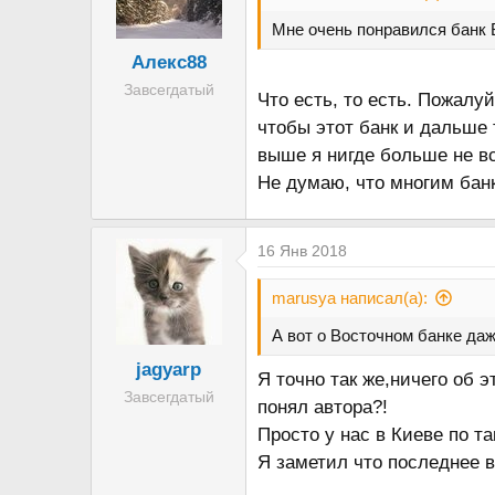
Мне очень понравился банк
Алекс88
Завсегдатый
Что есть, то есть. Пожалу
чтобы этот банк и дальше 
выше я нигде больше не в
Не думаю, что многим банк
16 Янв 2018
marusya написал(а):
А вот о Восточном банке да
jagyarp
Я точно так же,ничего об 
Завсегдатый
понял автора?!
Просто у нас в Киеве по та
Я заметил что последнее в