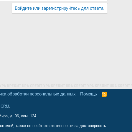
Войдите или зарегистрируйтесь для ответа.
ика обработки персональных данных
Помощь
R
S
S
и CRM
.
ира, д. 96, ком. 124
телей, также не несёт ответственности за достоверность