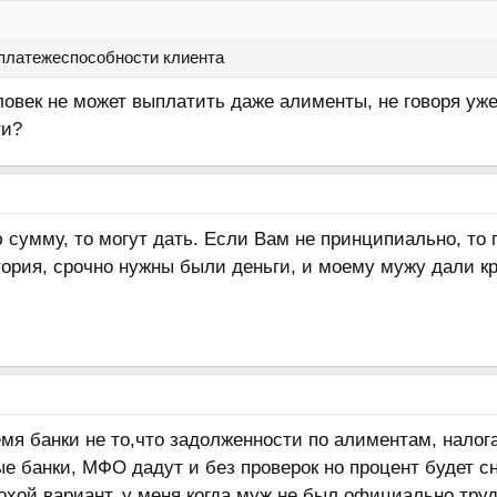
 платежеспособности клиента
еловек не может выплатить даже алименты, не говоря уже
ти?
сумму, то могут дать. Если Вам не принципиально, то 
ория, срочно нужны были деньги, и моему мужу дали кр
емя банки не то,что задолженности по алиментам, нало
е банки, МФО дадут и без проверок но процент будет 
лохой вариант, у меня когда муж не был официально труд