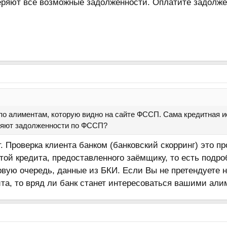
еряют все возможные задолженности. Оплатите задолже
по алиментам, которую видно на сайте ФССП. Сама кредитная и
еряют задолженности по ФССП?
т. Проверка клиента банком (банковский скорринг) это 
той кредита, предоставленного заёмщику, то есть подр
рвую очередь, данные из БКИ. Если Вы не претендуете 
ита, то вряд ли банк станет интересоваться вашими ал