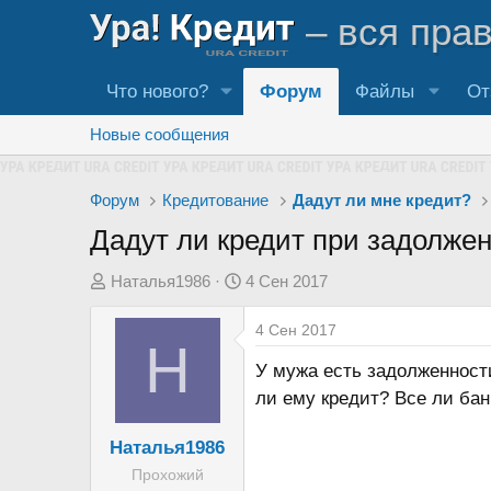
– вся пра
Что нового?
Форум
Файлы
От
Новые сообщения
Форум
Кредитование
Дадут ли мне кредит?
Дадут ли кредит при задолже
А
Д
Наталья1986
4 Сен 2017
в
а
4 Сен 2017
т
т
Н
о
а
У мужа есть задолженност
р
н
ли ему кредит? Все ли ба
т
а
е
ч
Наталья1986
м
а
Прохожий
ы
л