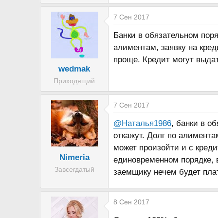
а
7 Сен 2017
Банки в обязательном поря
алиментам, заявку на кред
проще. Кредит могут выдат
wedmak
Приходящий
7 Сен 2017
@Наталья1986
, банки в о
откажут. Долг по алимент
может произойти и с креди
Nimeria
единовременном порядке, в
Завсегдатый
заемщику нечем будет плат
8 Сен 2017