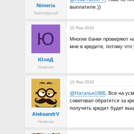
Nimeria
выплатили.))
Завсегдатый
10 Янв 2018
Ю
Многие банки проверяют на
мне в кредите, потому что
ЮляД
Новичок
10 Янв 2018
@Наталья1986
, Все на ус
советовал обратится за кр
получить кредит будет вы
AleksandrV
Новичок