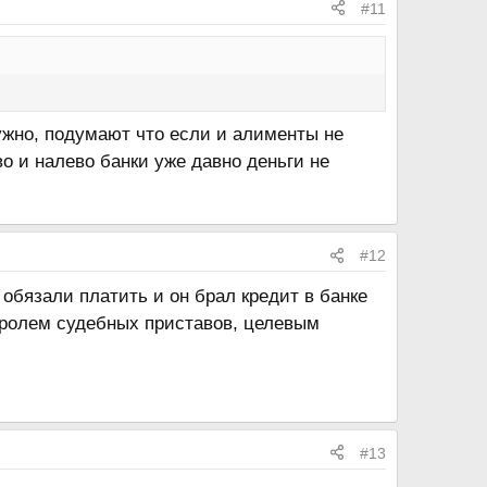
#11
нужно, подумают что если и алименты не
во и налево банки уже давно деньги не
#12
 обязали платить и он брал кредит в банке
тролем судебных приставов, целевым
#13