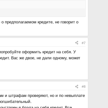
 о предполагаемом кредите, не говорит о
#7
попробуйте оформить кредит на себя. У
едит. Вас же двое, не дали одному, может
#8
гам и штрафам проверяют, но и по невыплате
сногшибательный.
оустроен,я брала на себя кредит. Все