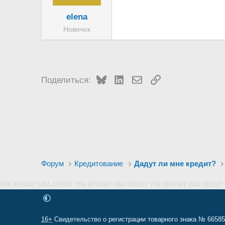
elena
Новичок
Bluesky
LinkedIn
Электронная почта
Ссылка
Поделиться:
Форум
Кредитование
Дадут ли мне кредит?
16+
Свидетельство о регистрации товарного знака № 665857