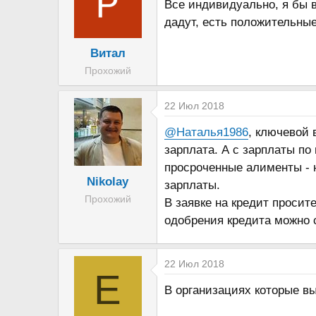
Все индивидуально, я бы 
дадут, есть положительны
Витал
Прохожий
22 Июл 2018
@Наталья1986
, ключевой 
зарплата. А с зарплаты п
просроченные алименты - 
Nikolay
зарплаты.
Прохожий
В заявке на кредит просит
одобрения кредита можно 
22 Июл 2018
E
В организациях которые в