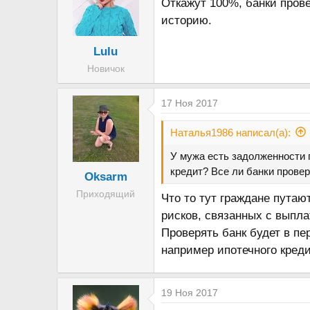
Откажут 100%, банки пров
историю.
Lulu
Новичок
17 Ноя 2017
Наталья1986 написал(а):
У мужа есть задолженности 
кредит? Все ли банки пров
Oksarm
Приходящий
Что то тут граждане путаю
рисков, связанных с выпла
Проверять банк будет в пе
например ипотечного кред
19 Ноя 2017