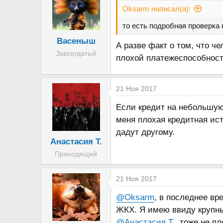
Oksarm написал(а):
то есть подробная проверка
Васеныш
А разве факт о том, что ч
Завсегдатый
плохой платежеспособнос
21 Ноя 2017
Если кредит на небольшую 
меня плохая кредитная ист
дадут другому.
Анастасия Т.
Приходящий
21 Ноя 2017
@Oksarm
, в последнее вр
ЖКХ. Я имею ввиду крупны
@Анастасия Т.
, тоже не п