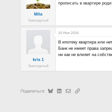
прописать в квартире роди
Mila
Завсегдатый
10 Ноя 2016
В ипотеку квартира или не
Банк не имеет права запре
ни как не влияет на собст
kris 1
Завсегдатый
Bluesky
LinkedIn
Электронная почта
Ссылка
Поделиться: