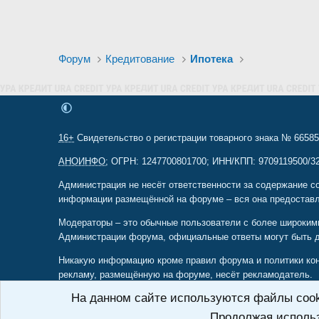
Форум
Кредитование
Ипотека
16+
Свидетельство о регистрации товарного знака № 665857
АНОИНФО
; ОГРН: 1247700801700; ИНН/КПП: 9709119500/320
Администрация не несёт ответственности за содержание с
информации размещённой на форуме – вся она предоставл
Модераторы – это обычные пользователи с более широким
Администрации форума, официальные ответы могут быть 
Никакую информацию кроме правил форума и политики конф
рекламу, размещённую на форуме, несёт рекламодатель.
На данном сайте используются файлы cooki
Учтите что только вы несёте ответственность за последс
открытой площадкой для обмена опытом разных людей, нек
Продолжая использ