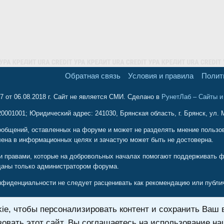
Обратная связь
Условия и правила
Полит
 от 06.08.2018 г. Сайт не является СМИ. Сделано в
РунетЛаб – Сайты 
001001; Юридический адрес: 241030, Брянская область, г. Брянск, ул. М
ообщений, оставленных на форуме и может не разделять мнение пользова
ена в информационных целях и зачастую может быть не достоверна.
и правами, которые на добровольных началах помогают поддерживать ф
даны только администратором форума.
иденциальности не следует расценивать как рекомендацию или публичн
e, чтобы персонализировать контент и сохранить Ваш в
твия своих действий или бездействий выполненных по прямым или косв
оторые пользователи, сознательно или неосознанно, могут дать вам со
овать этот сайт, Вы соглашаетесь на использование на