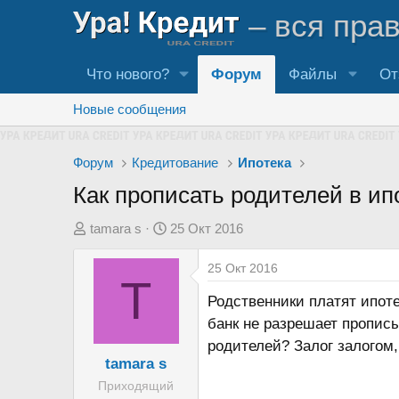
– вся пра
Что нового?
Форум
Файлы
От
Новые сообщения
Форум
Кредитование
Ипотека
Как прописать родителей в ип
А
Д
tamara s
25 Окт 2016
в
а
25 Окт 2016
т
т
T
о
а
Родственники платят ипотек
р
н
банк не разрешает прописы
т
а
родителей? Залог залогом,
е
ч
tamara s
м
а
Приходящий
ы
л