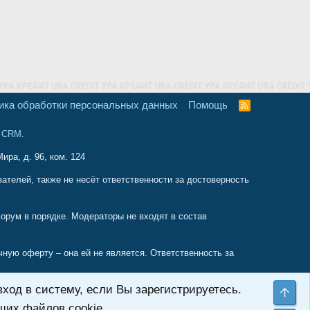
ика обработки персональных данных
Помощь
R
S
S
и CRM
.
ира, д. 96, ком. 124
телей, также не несёт ответственности за достоверность
орум в порядке. Модераторы не входят в состав
ую оферту – она ей не является. Ответственность за
ход в систему, если Вы зарегистрируетесь.
енным советам найденным на этом форуме, форум является
Све
веты которые не оправдают ваших ожиданий и могут
ших файлов cookie.