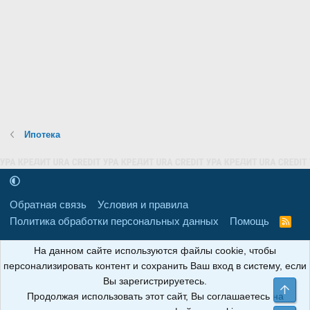
Ипотека
Обратная связь
Условия и правила
Политика обработки персональных данных
Помощь
R
S
S
16+
Свидетельство о регистрации товарного знака № 665857 от
На данном сайте используются файлы cookie, чтобы
06.08.2018 г. Сайт не является СМИ. Сделано в
РунетЛаб – Сайты и
персонализировать контент и сохранить Ваш вход в систему, если
CRM
.
Вы зарегистрируетесь.
Све
Продолжая использовать этот сайт, Вы соглашаетесь на
АНОИНФО
; ОГРН: 1247700801700; ИНН/КПП: