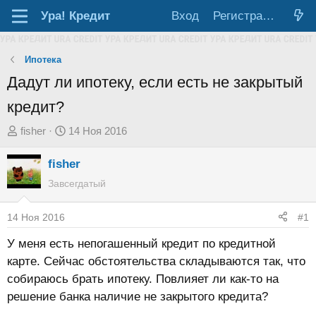
Ура!
Кредит
Вход
Регистрация
Ипотека
Дадут ли ипотеку, если есть не закрытый
кредит?
А
Д
fisher
14 Ноя 2016
в
а
fisher
т
т
о
а
Завсегдатый
р
н
т
а
14 Ноя 2016
#1
е
ч
У меня есть непогашенный кредит по кредитной
м
а
карте. Сейчас обстоятельства складываются так, что
ы
л
собираюсь брать ипотеку. Повлияет ли как-то на
а
решение банка наличие не закрытого кредита?