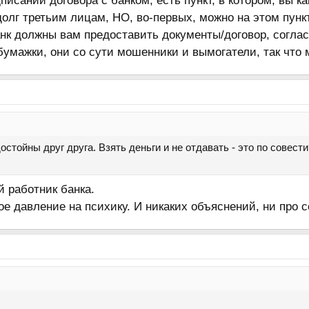
писании договора с банком, есть пункт, в котором, вы ка
олг третьим лицам, НО, во-первых, можно на этом пункт
нк должны вам предоставить документы/договор, соглас
 бумажки, они со сути мошенники и вымогатели, так что
стойны друг друга. Взять деньги и не отдавать - это по совести
й работник банка.
е давление на психику. И никаких объяснений, ни про со