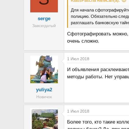
KlassPascha написал(а):
Для начала сфотографируйте
полицию. Обязательно следи
serge
разглашать банковскую тайну
Завсегдатый
Сфотографировать можно, а
очень сложно.
1 Июл 2018
И объявления расклеивают
методы работы. Нет управы
yuliya2
Новичок
1 Июл 2018
Более того, кто такие кол