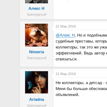
и
Алекс Н
:
Завсегдатый
21 Мар 2018
@Алекс Н
, Но и подобным
судебные приставы, котор
коллекторы, так это же уж
Nimeria
эффективней. Ведь автор н
Завсегдатый
отвязаться.
21 Мар 2018
Не коллекторы, а детсад -
Меня бы больше обеспокои
объявлений.
Ariadna
Завсегдатый