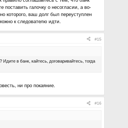
к правило соглашаетесь с тем, что банк
е поставить галочку о несогласии, а во-
но которого, ваш долг был переуступлен
 можно к следователю идти.
#15
? Идите в банк, кайтесь, договаривайтесь, тогда
весть, ни про покаяние.
#16