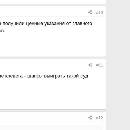
#10
 получили ценные указания от главного
ов.
#11
ие клевета - шансы выиграть такой суд
#12