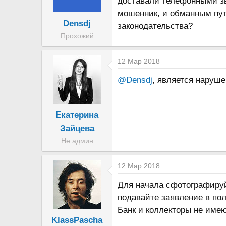
доставали телефонными зв
т
а
мошенник, и обманным пут
е
ч
Densdj
законодательства?
м
а
Прохожий
ы
л
а
12 Мар 2018
@Densdj
, является наруш
Екатерина
Зайцева
Не админ
12 Мар 2018
Для начала сфотографируй
подавайте заявление в по
Банк и коллекторы не имею
KlassPascha