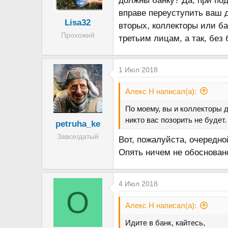
должны банку? Да, при под
вправе переуступить ваш д
Lisa32
вторых, коллекторы или ба
Прохожий
третьим лицам, а так, без
1 Июл 2018
Алекс Н написал(а):
По моему, вы и коллекторы до
никто вас позорить не будет.
petruha_ke
Завсегдатый
Вот, пожалуйста, очередно
Опять ничем не обосновано
4 Июл 2018
O
Алекс Н написал(а):
Идите в банк, кайтесь,