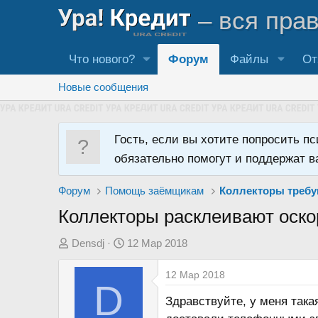
– вся пра
Что нового?
Форум
Файлы
От
Новые сообщения
Гость, если вы хотите попросить п
обязательно помогут и поддержат в
Форум
Помощь заёмщикам
Коллекторы требу
Коллекторы расклеивают оск
А
Д
Densdj
12 Мар 2018
в
а
12 Мар 2018
т
т
D
о
а
Здравствуйте, у меня така
р
н