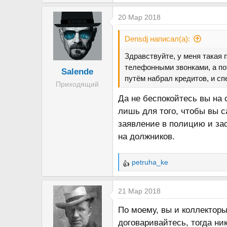
20 Мар 2018
Densdj написал(а):
Здравствуйте, у меня такая 
телефонными звонками, а по
Salende
путём набрал кредитов, и с
Приходящий
Да не беспокойтесь вы на 
лишь для того, чтобы вы с
заявление в полицию и зас
на должников.
petruha_ke
Р
е
а
21 Мар 2018
к
По моему, вы и коллекторы 
ц
договаривайтесь, тогда ник
и