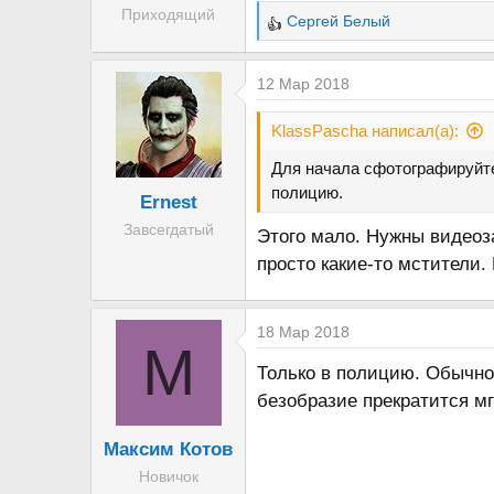
Приходящий
Сергей Белый
Р
е
а
12 Мар 2018
к
ц
KlassPascha написал(а):
и
Для начала сфотографируйте
и
полицию.
Ernest
:
Завсегдатый
Этого мало. Нужны видеоза
просто какие-то мстители
18 Мар 2018
М
Только в полицию. Обычно
безобразие прекратится мг
Максим Котов
Новичок