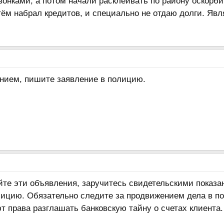
онками, а потом начали расклеивать по району оскорби
ём набрал кредитов, и специально не отдаю долги. Яв
ением, пишите заявление в полицию.
те эти объявления, заручитесь свидетельскими показа
лицию. Обязательно следите за продвижением дела в по
т права разглашать банковскую тайну о счетах клиента.