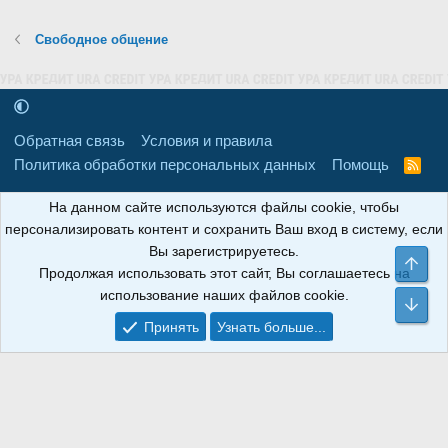
Свободное общение
Обратная связь
Условия и правила
Политика обработки персональных данных
Помощь
R
S
S
16+
Свидетельство о регистрации товарного знака № 665857 от
На данном сайте используются файлы cookie, чтобы
06.08.2018 г. Сайт не является СМИ. Сделано в
РунетЛаб – Сайты и
персонализировать контент и сохранить Ваш вход в систему, если
CRM
.
Вы зарегистрируетесь.
Све
Продолжая использовать этот сайт, Вы соглашаетесь на
АНОИНФО
; ОГРН: 1247700801700; ИНН/КПП:
использование наших файлов cookie.
9709119500/320001001; Юридический адрес: 241030, Брянская
Сни
область, г. Брянск, ул. Мира, д. 96, ком. 124
Принять
Узнать больше...