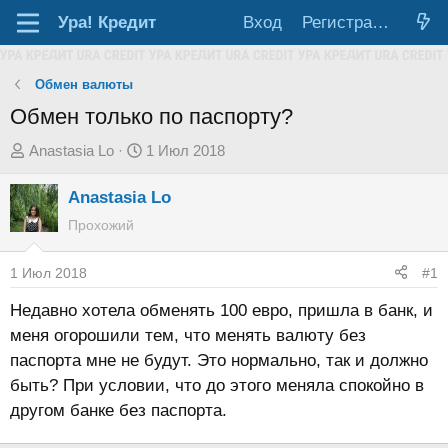
Ура!
Кредит
Вход
Регистрация
Обмен валюты
Обмен только по паспорту?
А
Д
Anastasia Lo
1 Июл 2018
в
а
Anastasia Lo
т
т
о
а
Прохожий
р
н
т
а
1 Июл 2018
#1
е
ч
Недавно хотела обменять 100 евро, пришла в банк, и
м
а
меня огорошили тем, что менять валюту без
ы
л
паспорта мне не будут. Это нормально, так и должно
а
быть? При условии, что до этого меняла спокойно в
другом банке без паспорта.