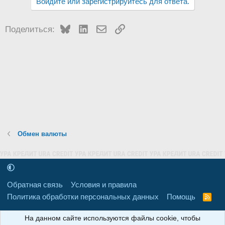
Войдите или зарегистрируйтесь для ответа.
Bluesky
LinkedIn
Электронная почта
Ссылка
Поделиться:
Обмен валюты
Обратная связь
Условия и правила
Политика обработки персональных данных
Помощь
R
S
S
16+
Свидетельство о регистрации товарного знака № 665857 от
На данном сайте используются файлы cookie, чтобы