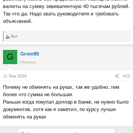
валюты на сумму эквивалентную 40 тысячам рублей.
Так что да. Надо звать руководителя и требовать
объяснений.
Кот
Р
е
а
Grom95
G
к
Новичок
ц
и
11 Янв 2026
#10
и
:
Почему не обменять на руках, так же удобно..тем
более что сумма не большая.
Раньше когда покупал доллар в банке, не нужно было
документов, хотя как я заметил, по курсу лучше
обменять на руках