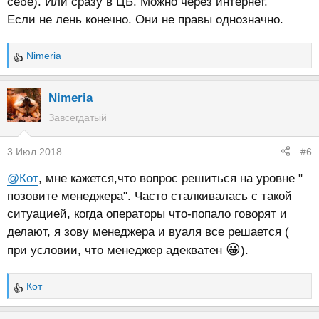
себе). Или сразу в ЦБ. Можно через интернет.
Если не лень конечно. Они не правы однозначно.
Nimeria
Р
е
а
Nimeria
к
Завсегдатый
ц
и
3 Июл 2018
#6
и
:
@Кот
, мне кажется,что вопрос решиться на уровне "
позовите менеджера". Часто сталкивалась с такой
ситуацией, когда операторы что-попало говорят и
делают, я зову менеджера и вуаля все решается (
😀
при условии, что менеджер адекватен
).
Кот
Р
е