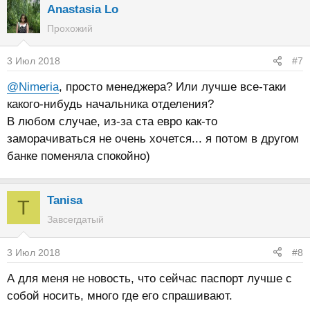
а
Anastasia Lo
к
Прохожий
ц
и
3 Июл 2018
#7
и
:
@Nimeria
, просто менеджера? Или лучше все-таки
какого-нибудь начальника отделения?
В любом случае, из-за ста евро как-то
заморачиваться не очень хочется... я потом в другом
банке поменяла спокойно)
Tanisa
T
Завсегдатый
3 Июл 2018
#8
А для меня не новость, что сейчас паспорт лучше с
собой носить, много где его спрашивают.