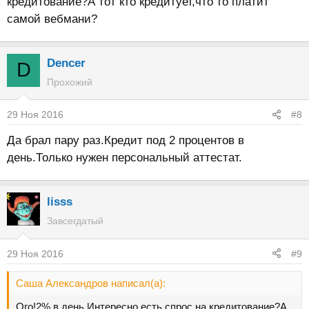
кредитование?А тот кто кредитует,что то платит
самой вебмани?
Dencer
D
Прохожий
29 Ноя 2016
#8
Да брал пару раз.Кредит под 2 процентов в
день.Только нужен персональный аттестат.
lisss
Завсегдатый
29 Ноя 2016
#9
Саша Александров написал(а):
Ого!2% в день.Интересно,есть спрос на кредитование?А