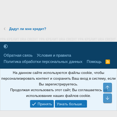
Дадут ли мне кредит?
Обратная связь
Условия и правила
Политика обработки персональных данных
Помощь
R
S
S
16+
Свидетельство о регистрации товарного знака № 665857 от
На данном сайте используются файлы cookie, чтобы
06.08.2018 г. Сайт не является СМИ. Сделано в
РунетЛаб – Сайты и
персонализировать контент и сохранить Ваш вход в систему, если
CRM
.
Вы зарегистрируетесь.
Све
Продолжая использовать этот сайт, Вы соглашаетесь на
АНОИНФО
; ОГРН: 1247700801700; ИНН/КПП:
использование наших файлов cookie.
9709119500/320001001; Юридический адрес: 241030, Брянская
Сни
область, г. Брянск, ул. Мира, д. 96, ком. 124
Принять
Узнать больше...