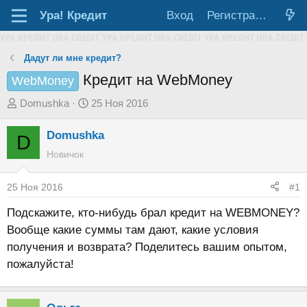
Ура!
Кредит
Вход
Регистрация
Дадут ли мне кредит?
Кредит на WebMoney
WebMoney
А
Д
Domushka
25 Ноя 2016
в
а
Domushka
т
т
D
о
а
Новичок
р
н
т
а
25 Ноя 2016
#1
е
ч
Подскажите, кто-нибудь брал кредит на WEBMONEY?
м
а
Вообще какие суммы там дают, какие условия
ы
л
получения и возврата? Поделитесь вашим опытом,
а
пожалуйста!