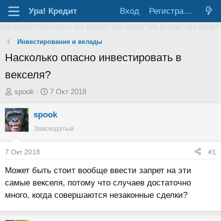
Ура!
Кредит
Вход
Регистрация
Инвестирование и вклады
Насколько опасно инвестировать в
векселя?
А
Д
spook
7 Окт 2018
в
а
spook
т
т
о
а
Завсегдатый
р
н
т
а
7 Окт 2018
#1
е
ч
Может быть стоит вообще ввести запрет на эти
м
а
самые векселя, потому что случаев достаточно
ы
л
много, когда совершаются незаконные сделки?
а