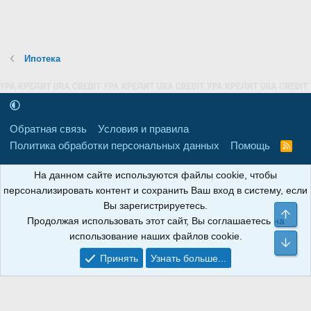
Ипотека
Обратная связь
Условия и правила
Политика обработки персональных данных
Помощь
R
S
S
16+
Свидетельство о регистрации товарного знака № 665857 от
На данном сайте используются файлы cookie, чтобы
06.08.2018 г. Сайт не является СМИ. Сделано в
РунетЛаб – Сайты и
персонализировать контент и сохранить Ваш вход в систему, если
CRM
.
Вы зарегистрируетесь.
Све
Продолжая использовать этот сайт, Вы соглашаетесь на
АНОИНФО
; ОГРН: 1247700801700; ИНН/КПП:
использование наших файлов cookie.
9709119500/320001001; Юридический адрес: 241030, Брянская
Сни
область, г. Брянск, ул. Мира, д. 96, ком. 124
Принять
Узнать больше...