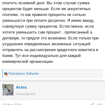
платить основной долг. Вы этом случае сумма
процентов будет меньше. Если же аннуитетных
платежи, то как правило проценты не сильно
уменьшатся при оплате досрочно. Я имею ввиду,
совокупную сумму процентов. Естественно, если
хотите уменьшить сам процент , прописанный а
договоре, то прядли это возможно. Если только при
ухудшении определенных жизненных ситуаций
отправлять на рассмотрение кредитного комитета в
банке. Тут все индивидуально для каждой
коммерческой организации.
Екатерина Зайцева
Р
е
а
Агата
к
Завсегдатый
ц
и
22 Фев 2019
#11