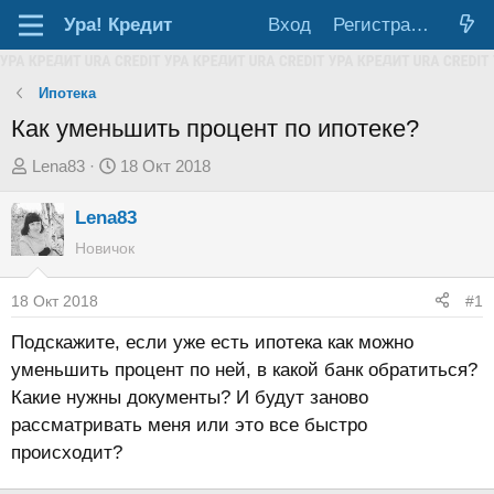
Ура!
Кредит
Вход
Регистрация
Ипотека
Как уменьшить процент по ипотеке?
А
Д
Lena83
18 Окт 2018
в
а
Lena83
т
т
о
а
Новичок
р
н
т
а
18 Окт 2018
#1
е
ч
Подскажите, если уже есть ипотека как можно
м
а
уменьшить процент по ней, в какой банк обратиться?
ы
л
Какие нужны документы? И будут заново
а
рассматривать меня или это все быстро
происходит?