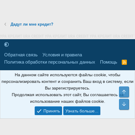
Дадут ли мне кредит?
Обратная связь
Условия и правила
Политика обработки персональных данных
Помощь
R
S
S
16+
Свидетельство о регистрации товарного знака № 665857 от
На данном сайте используются файлы cookie, чтобы
06.08.2018 г. Сайт не является СМИ. Сделано в
РунетЛаб – Сайты и
персонализировать контент и сохранить Ваш вход в систему, если
CRM
.
Вы зарегистрируетесь.
Све
Продолжая использовать этот сайт, Вы соглашаетесь на
АНОИНФО
; ОГРН: 1247700801700; ИНН/КПП:
использование наших файлов cookie.
9709119500/320001001; Юридический адрес: 241030, Брянская
Сни
область, г. Брянск, ул. Мира, д. 96, ком. 124
Принять
Узнать больше...