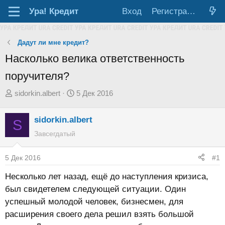
Ура!
Кредит
Вход
Регистрация
Дадут ли мне кредит?
Насколько велика ответственность
поручителя?
А
Д
sidorkin.albert
5 Дек 2016
в
а
т
т
sidorkin.albert
S
о
а
Завсегдатый
р
н
т
а
5 Дек 2016
#1
е
ч
Несколько лет назад, ещё до наступления кризиса,
м
а
был свидетелем следующей ситуации. Один
ы
л
успешный молодой человек, бизнесмен, для
а
расширения своего дела решил взять большой