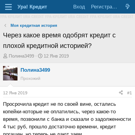
Ура!
Кредит
Вход
Регистрация
Моя кредитная история
Через какое время одобрят кредит с
плохой кредитной историей?
А
Д
Полина3499
12 Янв 2019
в
а
Полина3499
т
т
о
а
Прохожий
р
н
т
а
12 Янв 2019
#1
е
ч
Просрочила кредит не по своей вине, остались
м
а
копейки-которые не оплатились, через какое-то
ы
л
время, позвонили с банка и сказали о задолженности
а
4 тыс руб, прошло достаточно времени, кредит
погашен, но теперь не дают заем.