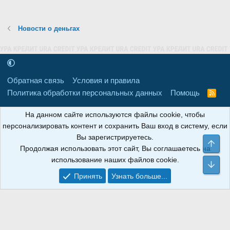
Новости о деньгах
Обратная связь
Условия и правила
Политика обработки персональных данных
Помощь
R
S
S
16+
Свидетельство о регистрации товарного знака № 665857 от
На данном сайте используются файлы cookie, чтобы
06.08.2018 г. Сайт не является СМИ. Сделано в
РунетЛаб – Сайты и
персонализировать контент и сохранить Ваш вход в систему, если
CRM
.
Вы зарегистрируетесь.
Све
Продолжая использовать этот сайт, Вы соглашаетесь на
АНОИНФО
; ОГРН: 1247700801700; ИНН/КПП:
использование наших файлов cookie.
9709119500/320001001; Юридический адрес: 241030, Брянская
Сни
область, г. Брянск, ул. Мира, д. 96, ком. 124
Принять
Узнать больше...