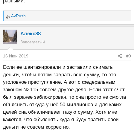
разными.
AvRush
Р
е
а
Алекс88
к
Завсегдатый
ц
и
16 Июн 2019
#9
и
:
Если её шантажировали и заставили снимать
деньги, чтобы потом забрать всю сумму, то это
уголовное преступление. А вот с федеральным
законом № 115 совсем другое дело. Если этот счёт
был заранее заблокирован, то она просто не смогла
объяснить откуда у неё 50 миллионов и для каких
целей она обналичивает такую сумму. Хотя мне
кажется, что объяснять куда я буду тратить свои
деньги не совсем корректно.