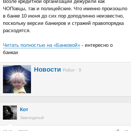
Возле кредитной организации дежурили как
ЧОПовцы, так и полицейские. Что именно произошло
в банке 10 июня до сих пор доподлинно неизвестно,
поскольку версии банкиров и стражей правопорядка
расходятся.
Читать полностью на «Банковой»
- интересно о
банках
А
Новости
Робот
·
9
в
т
о
р
Кот
Завсегдатый