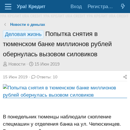
Ура!
Кредит
Вход
Регистрация
Новости о деньгах
Попытка снятия в
Деловая жизнь
тюменском банке миллионов рублей
обернулась вызовом силовиков
А
Д
Новости
15 Июн 2019
в
а
15 Июн 2019
Ответы: 10
т
т
о
а
р
н
т
а
е
ч
м
а
В понедельник тюменцы наблюдали скопление
ы
л
спецмашин у отделения банка на ул. Челюскинцев.
а