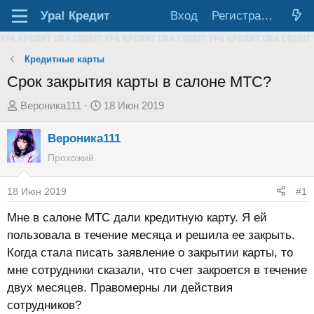
Ура!
Кредит
Вход
Регистрация
Кредитные карты
Срок закрытия карты в салоне МТС?
А
Д
Вероника111
18 Июн 2019
в
а
Вероника111
т
т
о
а
Прохожий
р
н
т
а
18 Июн 2019
#1
е
ч
Мне в салоне МТС дали кредитную карту. Я ей
м
а
пользовала в течение месяца и решила ее закрыть.
ы
л
Когда стала писать заявление о закрытии карты, то
а
мне сотрудники сказали, что счет закроется в течение
двух месяцев. Правомерны ли действия
сотрудников?