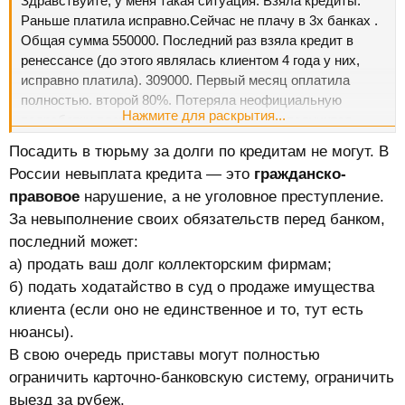
Здравствуйте, у меня такая ситуация. Взяла кредиты.
Раньше платила исправно.Сейчас не плачу в 3х банках .
Общая сумма 550000. Последний раз взяла кредит в
ренессансе (до этого являлась клиентом 4 года у них,
исправно платила). 309000. Первый месяц оплатила
полностью. второй 80%. Потеряла неофициальную
Нажмите для раскрытия...
подработку платить нечем .В следующем получится
совсем немного наверное заплатить. Что мне за это
Посадить в тюрьму за долги по кредитам не могут. В
будет? Могут ли посадить? Спасибо заранее.Подскажите
России невыплата кредита — это
гражданско-
как бытть?
правовое
нарушение, а не уголовное преступление.
За невыполнение своих обязательств перед банком,
последний может:
а) продать ваш долг коллекторским фирмам;
б) подать ходатайство в суд о продаже имущества
клиента (если оно не единственное и то, тут есть
нюансы).
В свою очередь приставы могут полностью
ограничить карточно-банковскую систему, ограничить
выезд за рубеж.