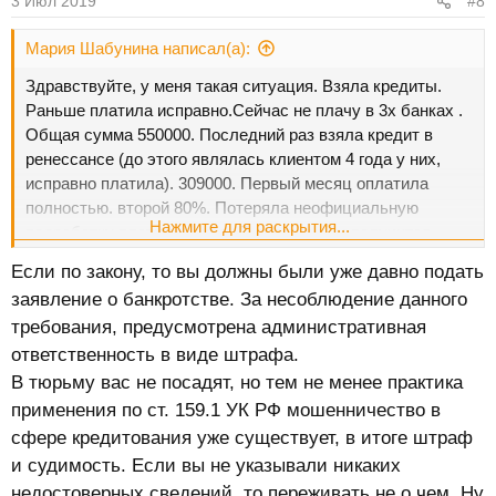
3 Июл 2019
#8
Мария Шабунина написал(а):
Здравствуйте, у меня такая ситуация. Взяла кредиты.
Раньше платила исправно.Сейчас не плачу в 3х банках .
Общая сумма 550000. Последний раз взяла кредит в
ренессансе (до этого являлась клиентом 4 года у них,
исправно платила). 309000. Первый месяц оплатила
полностью. второй 80%. Потеряла неофициальную
Нажмите для раскрытия...
подработку платить нечем .В следующем получится
совсем немного наверное заплатить. Что мне за это
Если по закону, то вы должны были уже давно подать
будет? Могут ли посадить? Спасибо заранее.Подскажите
заявление о банкротстве. За несоблюдение данного
как бытть?
требования, предусмотрена административная
ответственность в виде штрафа.
В тюрьму вас не посадят, но тем не менее практика
применения по ст. 159.1 УК РФ мошенничество в
сфере кредитования уже существует, в итоге штраф
и судимость. Если вы не указывали никаких
недостоверных сведений, то переживать не о чем. Ну