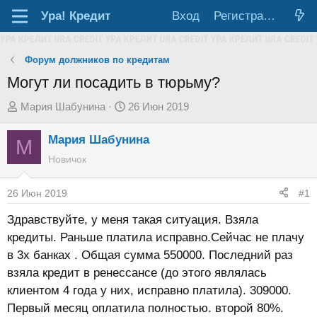
Ура!
Кредит
Вход
Регистрация
Форум должников по кредитам
Могут ли посадить в тюрьму?
А
Д
Мария Шабунина
26 Июн 2019
в
а
Мария Шабунина
т
т
М
о
а
Новичок
р
н
т
а
26 Июн 2019
#1
е
ч
Здравствуйте, у меня такая ситуация. Взяла
м
а
кредиты. Раньше платила исправно.Сейчас не плачу
ы
л
в 3х банках . Общая сумма 550000. Последний раз
а
взяла кредит в ренессансе (до этого являлась
клиентом 4 года у них, исправно платила). 309000.
Первый месяц оплатила полностью. второй 80%.