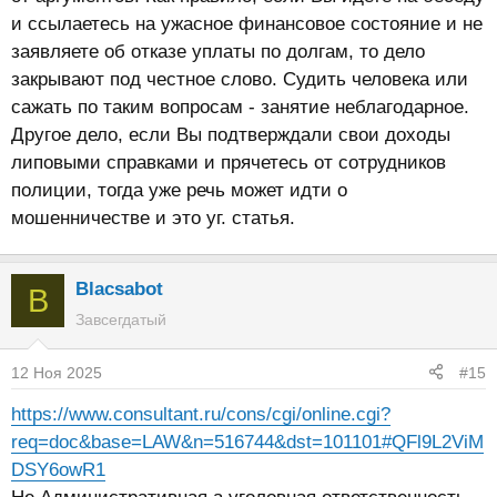
и ссылаетесь на ужасное финансовое состояние и не
заявляете об отказе уплаты по долгам, то дело
закрывают под честное слово. Судить человека или
сажать по таким вопросам - занятие неблагодарное.
Другое дело, если Вы подтверждали свои доходы
липовыми справками и прячетесь от сотрудников
полиции, тогда уже речь может идти о
мошенничестве и это уг. статья.
Blacsabot
B
Завсегдатый
12 Ноя 2025
#15
https://www.consultant.ru/cons/cgi/online.cgi?
req=doc&base=LAW&n=516744&dst=101101#QFl9L2ViM
DSY6owR1