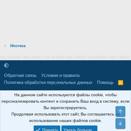
Ипотека
Обратная связь
Условия и правила
Политика обработки персональных данных
Помощь
R
S
S
16+
Свидетельство о регистрации товарного знака № 665857 от
На данном сайте используются файлы cookie, чтобы
06.08.2018 г. Сайт не является СМИ. Сделано в
РунетЛаб – Сайты и
персонализировать контент и сохранить Ваш вход в систему, если
CRM
.
Вы зарегистрируетесь.
Све
Продолжая использовать этот сайт, Вы соглашаетесь на
АНОИНФО
; ОГРН: 1247700801700; ИНН/КПП:
использование наших файлов cookie.
9709119500/320001001; Юридический адрес: 241030, Брянская
Сни
область, г. Брянск, ул. Мира, д. 96, ком. 124
Принять
Узнать больше...