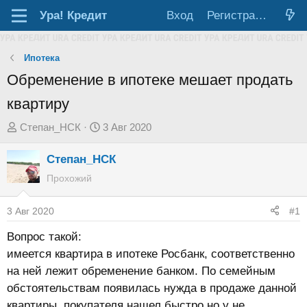
Ура!
Кредит
Вход
Регистрация
Ипотека
Обременение в ипотеке мешает продать
квартиру
А
Д
Степан_НСК
3 Авг 2020
в
а
Степан_НСК
т
т
о
а
Прохожий
р
н
т
а
3 Авг 2020
#1
е
ч
Вопрос такой:
м
а
имеется квартира в ипотеке Росбанк, соответственно
ы
л
на ней лежит обременение банком. По семейным
а
обстоятельствам появилась нужда в продаже данной
квартиры, покупателя нашел быстро но у не