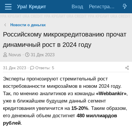
Ура!
Кредит
Вход
Регистрация
Новости о деньгах
Российскому микрокредитованию прочат
динамичный рост в 2024 году
А
Д
Novus
31 Дек 2023
в
а
31 Дек 2023
Ответы: 5
т
т
о
а
Эксперты прогнозируют стремительный рост
р
н
востребованности микрозаймов в новом 2024 году.
т
а
Так, по мнению аналитиков из команды
«Webbankir»
,
е
ч
уже в ближайшем будущем данный сегмент
м
а
кредитования увеличится на
15-20%
. Таким образом,
ы
л
его денежный объем достигнет
480 миллиардов
а
рублей
.