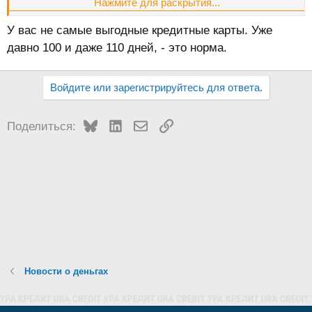
Нажмите для раскрытия...
У меня на обеих картах льготный период вообще никаких
У вас не самые выгодные кредитные карты. Уже
платежей не предусматривает, т.е. "тело" кредита тоже
давно 100 и даже 110 дней, - это норма.
"на паузе". В этот промежуток времени банк
зарабатывает только на повышенных комиссиях.
Войдите или зарегистрируйтесь для ответа.
Bluesky
LinkedIn
Электронная почта
Ссылка
Поделиться:
Новости о деньгах