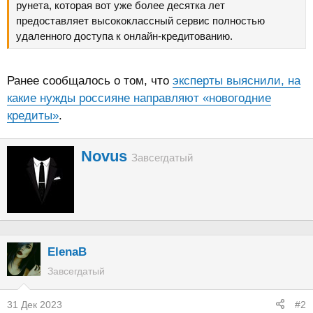
рунета, которая вот уже более десятка лет
предоставляет высококлассный сервис полностью
удаленного доступа к онлайн-кредитованию.
Ранее сообщалось о том, что
эксперты выяснили, на
какие нужды россияне направляют «новогодние
кредиты»
.
А
Novus
Завсегдатый
в
т
о
р
ElenaB
Завсегдатый
31 Дек 2023
#2