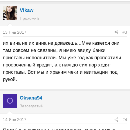
е
а
Vikaw
к
Прохожий
ц
и
13 Янв 2017
#3
и
:
их вина не их вина не докажешь...Мне кажется они
там совсем не связаны, я имею ввиду банки
приставы исполнители. Мы уже год как проплатили
просроченный кредит, а к нам до сих пор ходят
приставы. Вот мы и храним чеки и квитанции под
рукой.
Oksana94
O
Завсегдатый
14 Янв 2017
#4