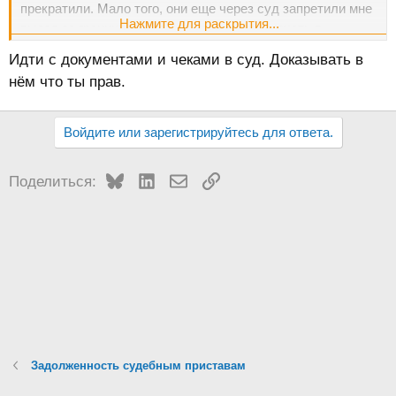
прекратили. Мало того, они еще через суд запретили мне
Нажмите для раскрытия...
выезд за границу, а мне на днях нужно выехать в
соседнюю страну. Они говорят, что открыть мне границу
Идти с документами и чеками в суд. Доказывать в
они не успевают. Как-то можно мне взыскать через суд с
нём что ты прав.
них средства за билеты, за купленный туристический
тур? Ведь получается это их вина, долг-то уже давно
погашен.
Войдите или зарегистрируйтесь для ответа.
Bluesky
LinkedIn
Электронная почта
Ссылка
Поделиться:
Задолженность судебным приставам