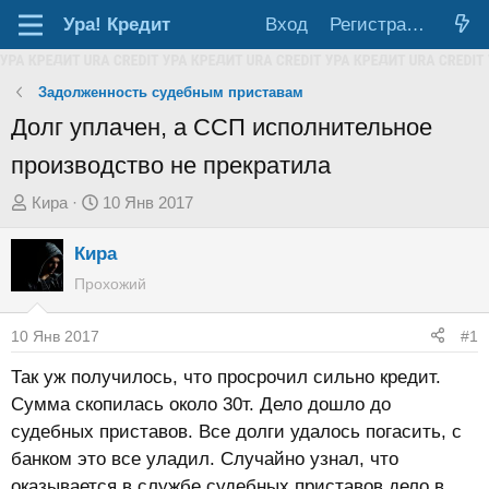
Ура!
Кредит
Вход
Регистрация
Задолженность судебным приставам
Долг уплачен, а ССП исполнительное
производство не прекратила
А
Д
Кира
10 Янв 2017
в
а
Кира
т
т
о
а
Прохожий
р
н
т
а
10 Янв 2017
#1
е
ч
Так уж получилось, что просрочил сильно кредит.
м
а
Сумма скопилась около 30т. Дело дошло до
ы
л
судебных приставов. Все долги удалось погасить, с
а
банком это все уладил. Случайно узнал, что
оказывается в службе судебных приставов дело в