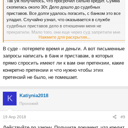
Так уж получилось, что просрочил сильно кредит. Сумма
скопилась около 30т. Дело дошло до судебных
приставов. Все долги удалось погасить, с банком это все
уладил. Случайно узнал, что оказывается в службе
судебных приставов дело в отношении меня не
прекратили. Мало того, они еще через суд запретили мне
Нажмите для раскрытия...
выезд за границу, а мне на днях нужно выехать в
соседнюю страну. Они говорят, что открыть мне границу
В суде - потеряете время и деньги. А вот письменные
они не успевают. Как-то можно мне взыскать через суд с
запросы написать в банк и приставам, в которых
них средства за билеты, за купленный туристический
прямо спросить имеют ли к вам они претензии, какие
тур? Ведь получается это их вина, долг-то уже давно
конкретно претензии и что нужно чтобы этих
погашен.
претензий не было, не помешает.
Katiynia2018
K
Прохожий
19 Апр 2018
#9
Действуйте по закону. Получите документ, что кредит