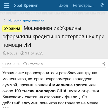
Ура!
Кредит
Вход
Регистрация
Истории кредитования
Мошенники из Украины
Украина
оформляли кредиты на потерпевших при
помощи ИИ
А
Д
Novus
9 Ноя 2025
в
а
9 Ноя 2025
Ответы: 9
т
т
о
а
Украинские правоохранители разоблачили группу
р
н
мошенников, которые неправомерно завладели
т
а
суммой, превышающей
4 миллиона гривен
или
е
ч
около
100 тысяч долларов США
, путем открытия
м
а
банковских счетов на сторонних физлиц. От
ы
л
действий злоумышленников пострадало не менее
а