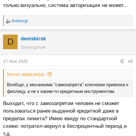
только визуально, система авторизации не может...
drebezgi
Р
е
а
denisbirsk
D
к
Завсегдатый
ц
и
17 Ноя 2025
#8
и
:
Novus написал(а):
Вообще, у механизма "самозапрета" ключевая привязка к
физлицу, а не к каким-то кредитным инструментам.
Выходит, что с замозапретом человек не сможет
пользоваться ранее выданной кредиткой даже в
пределах лимита? Имею ввиду по стандартной
схеме: потратил-вернул в беспроцентный период и
т.д.