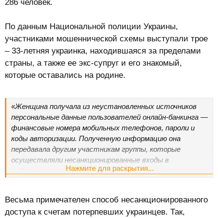
286 человек.
По данным Национальной полиции Украины,
участниками мошеннической схемы выступали трое
– 33-летняя украинка, находившаяся за пределами
страны, а также ее экс-супруг и его знакомый,
которые оставались на родине.
«
Женщина получала из неустановленных источников
персональные данные пользователей онлайн-банкинга —
финансовые номера мобильных телефонов, пароли и
коды авторизации. Полученную информацию она
передавала другим участникам группы, которые
осуществляли несанкционированные входы в
Нажмите для раскрытия...
мобильные приложения украинских банков
», — говорится
в сообщении нацпола.
Весьма примечателен способ несанкционированного
доступа к счетам потерпевших украинцев. Так,