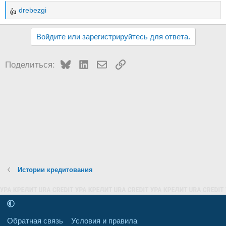
drebezgi
Р
е
Войдите или зарегистрируйтесь для ответа.
а
к
ц
Bluesky
LinkedIn
Электронная почта
Ссылка
Поделиться:
и
и
:
Истории кредитования
Обратная связь
Условия и правила