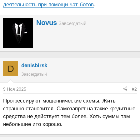
деятельность при помощи чат-ботов
.
А
Novus
Завсегдатый
в
т
о
р
denisbirsk
D
Завсегдатый
9 Ноя 2025
#2
Прогрессируют мошеннические схемы. Жить
страшно становится. Самозапрет на такие кредитные
средства не действует тем более. Хоть суммы там
небольшие ито хорошо.