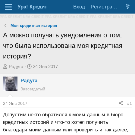
Ура!
Кредит
Вход
Регистрация
Моя кредитная история
А можно получать уведомления о том,
что была использована моя кредитная
история?
А
Д
Радуга
24 Янв 2017
в
а
Радуга
т
т
о
а
Завсегдатый
р
н
т
а
24 Янв 2017
#1
е
ч
Допустим некто обратился к моим данным в бюро
м
а
кредитных историй и что-то хотел получить
ы
л
благодаря моим данным или проверить и так далее,
а