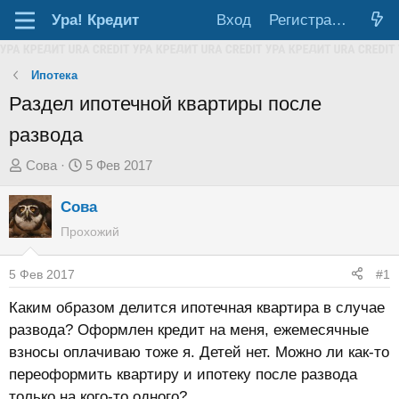
Ура!
Кредит
Вход
Регистрация
Ипотека
Раздел ипотечной квартиры после
развода
А
Д
Сова
5 Фев 2017
в
а
Сова
т
т
о
а
Прохожий
р
н
т
а
5 Фев 2017
#1
е
ч
Каким образом делится ипотечная квартира в случае
м
а
развода? Оформлен кредит на меня, ежемесячные
ы
л
взносы оплачиваю тоже я. Детей нет. Можно ли как-то
а
переоформить квартиру и ипотеку после развода
только на кого-то одного?