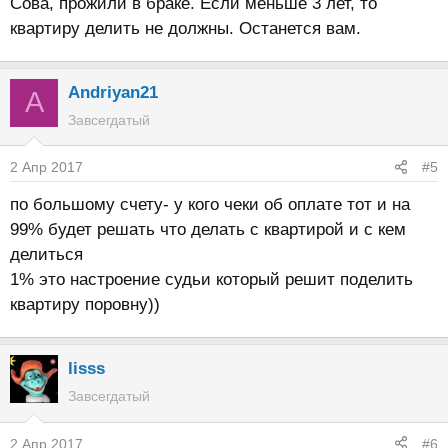
Сова, прожили в браке. Если меньше 3 лет, то
квартиру делить не должны. Останется вам.
Andriyan21
A
Завсегдатый
2 Апр 2017
#5
по большому счету- у кого чеки об оплате тот и на
99% будет решать что делать с квартирой и с кем
делиться
1% это настроение судьи который решит поделить
квартиру поровну))
lisss
Завсегдатый
2 Апр 2017
#6