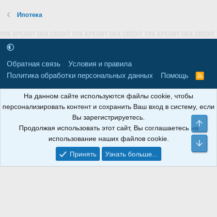
Ипотека
Обратная связь
Условия и правила
Политика обработки персональных данных
Помощь
R
S
S
16+
Свидетельство о регистрации товарного знака № 665857 от
На данном сайте используются файлы cookie, чтобы
06.08.2018 г. Сайт не является СМИ. Сделано в
РунетЛаб – Сайты и
персонализировать контент и сохранить Ваш вход в систему, если
CRM
.
Вы зарегистрируетесь.
Све
Продолжая использовать этот сайт, Вы соглашаетесь на
АНОИНФО
; ОГРН: 1247700801700; ИНН/КПП:
использование наших файлов cookie.
9709119500/320001001; Юридический адрес: 241030, Брянская
Сни
область, г. Брянск, ул. Мира, д. 96, ком. 124
Принять
Узнать больше...