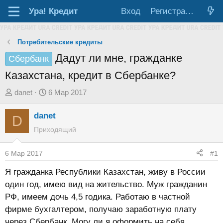
Ура!
Кредит
Вход
Регистрация
Потребительские кредиты
Дадут ли мне, гражданке
Сбербанк
Казахстана, кредит в Сбербанке?
А
Д
danet
6 Мар 2017
в
а
danet
т
т
D
о
а
Приходящий
р
н
т
а
6 Мар 2017
#1
е
ч
Я гражданка Республики Казахстан, живу в России
м
а
один год, имею вид на жительство. Муж гражданин
ы
л
РФ, имеем дочь 4,5 годика. Работаю в частной
а
фирме бухгалтером, получаю заработную плату
через Сбербанк. Могу ли я оформить на себя