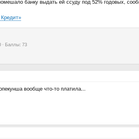
помешало банку выдать ей ссуду под 52% годовых, соо
 Кредит»
0
Баллы
73
опекунша вообще что-то платила...