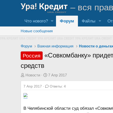
– вся пра
Что нового?
Форум
Файлы
От
Новые сообщения
Форум
Важная информация
Новости о деньга
«Совкомбанку» придет
Россия
средств
А
Д
Новости
7 Апр 2017
в
а
7 Апр 2017
Ответы: 4
т
т
о
а
р
н
т
а
В Челябинской области суд обязал «Совком
е
ч