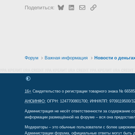
Bluesky
LinkedIn
Электронная почта
Ссылка
Поделиться:
Форум
Важная информация
Новости о деньга
16+
Свидетельство о регистрации товарного знака № 665857
АНОИНФО
; ОГРН: 1247700801700; ИНН/КПП: 9709119500/320
Администрация не несёт ответственности за содержание с
информации размещённой на форуме – вся она предоставл
Модераторы – это обычные пользователи с более широким
Администрации форума, официальные ответы могут быть 