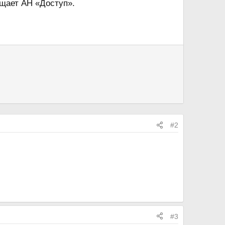
бщает АН «Доступ».
#2
#3