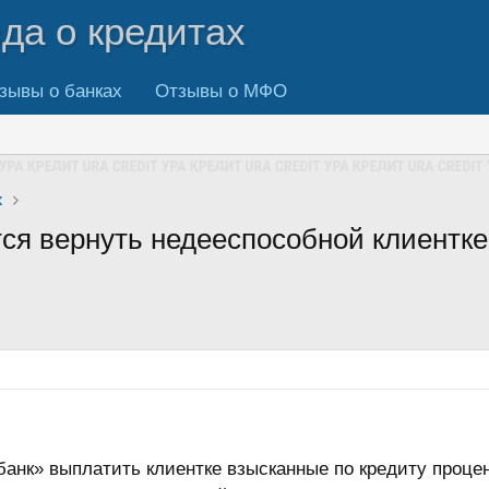
вда о кредитах
зывы о банках
Отзывы о МФО
х
ся вернуть недееспособной клиентке
банк» выплатить клиентке взысканные по кредиту проце