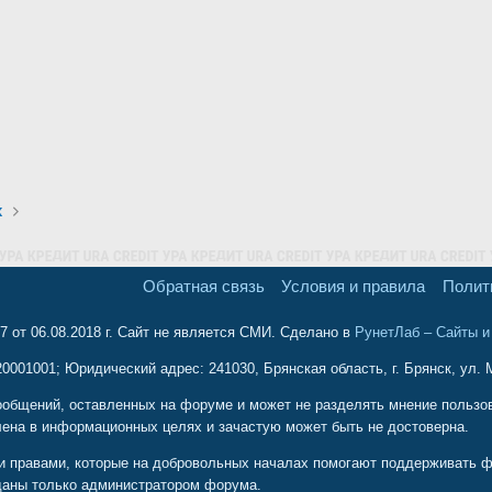
х
Обратная связь
Условия и правила
Полит
 от 06.08.2018 г. Сайт не является СМИ. Сделано в
РунетЛаб – Сайты 
001001; Юридический адрес: 241030, Брянская область, г. Брянск, ул. М
ообщений, оставленных на форуме и может не разделять мнение пользова
ена в информационных целях и зачастую может быть не достоверна.
и правами, которые на добровольных началах помогают поддерживать ф
даны только администратором форума.