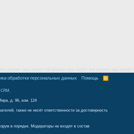
ика обработки персональных данных
Помощь
R
S
S
и CRM
.
ира, д. 96, ком. 124
телей, также не несёт ответственности за достоверность
орум в порядке. Модераторы не входят в состав