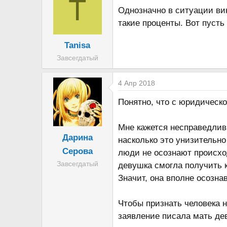
T
Однозначно в ситуации вин
такие проценты. Вот пусть
Tanisa
Завсегдатый
4 Апр 2018
Понятно, что с юридическо
Мне кажется несправедливы
Дарина
насколько это унизительно
Серова
люди не осознают происхо
Завсегдатый
девушка смогла получить 
Значит, она вполне осозна
Чтобы признать человека н
заявление писала мать дев