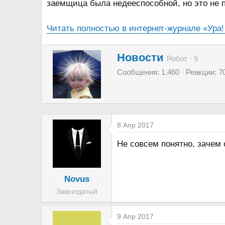
заемщица была недееспособной, но это не 
м
а
ы
л
Читать полностью в интернет-журнале «Ура!
а
А
Новости
Робот
·
9
в
Сообщения
1.460
Реакции
7
т
о
р
8 Апр 2017
Не совсем понятно, зачем 
Novus
Завсегдатый
9 Апр 2017