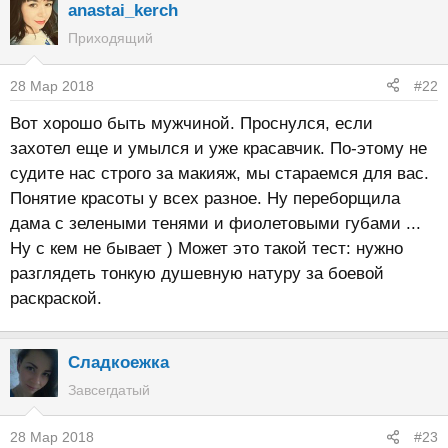
anastai_kerch
Приходящий
28 Мар 2018
#22
Вот хорошо быть мужчиной. Проснулся, если
захотел еще и умылся и уже красавчик. По-этому не
судите нас строго за макияж, мы стараемся для вас.
Понятие красоты у всех разное. Ну переборщила
дама с зелеными тенями и фиолетовыми губами ...
Ну с кем не бывает ) Может это такой тест: нужно
разглядеть тонкую душевную натуру за боевой
раскраской.
Сладкоежка
Завсегдатый
28 Мар 2018
#23