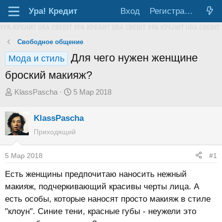
Ура!
Кредит
Вход
Регистрация
Свободное общение
Для чего нужен женщине
Мода и стиль
броский макияж?
А
Д
KlassPascha
5 Мар 2018
в
а
т
т
KlassPascha
о
а
Приходящий
р
н
т
а
5 Мар 2018
#1
е
ч
Есть женщины предпочитаю наносить нежный
м
а
макияж, подчеркивающий красивы черты лица. А
ы
л
есть особы, которые наносят просто макияж в стиле
а
"клоун". Синие тени, красные губы - неужели это