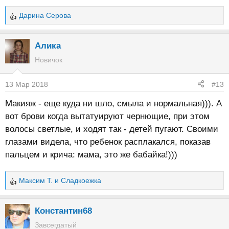
Дарина Серова
Р
е
а
Алика
к
Новичок
ц
и
13 Мар 2018
#13
и
:
Макияж - еще куда ни шло, смыла и нормальная))). А
вот брови когда вытатуируют чернющие, при этом
волосы светлые, и ходят так - детей пугают. Своими
глазами видела, что ребенок расплакался, показав
пальцем и крича: мама, это же бабайка!)))
Максим Т.
и
Сладкоежка
Р
е
а
Константин68
к
Завсегдатый