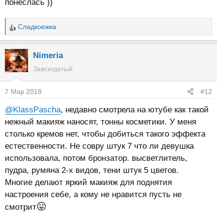
понеслась ))
Сладкоежка
Р
е
а
Nimeria
к
Завсегдатый
ц
и
7 Мар 2018
#12
и
:
@KlassPascha
, недавно смотрела на ютубе как такой
нежный макияж наносят, тонны косметики. У меня
столько кремов нет, чтобы добиться такого эффекта
естественности. Не совру штук 7 что ли девушка
использовала, потом бронзатор. высветлитель,
пудра, румяна 2-х видов, тени штук 5 цветов.
Многие делают яркий макияж для поднятия
настроения себе, а кому не нравится пусть не
😛
смотрит