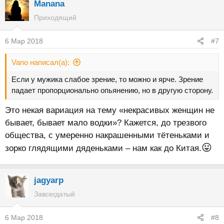
Manana
Приходящий
6 Мар 2018
#7
Vano написал(а):
Если у мужика слабое зрение, то можно и ярче. Зрение
падает пропорционально опьянению, но в другую сторону.
Это некая вариация на тему «некрасивых женщин не
бывает, бывает мало водки»? Кажется, до трезвого
общества, с умеренно накрашенными тётеньками и
😛
зорко глядящими дяденьками – нам как до Китая.
jagyarp
Завсегдатый
6 Мар 2018
#8