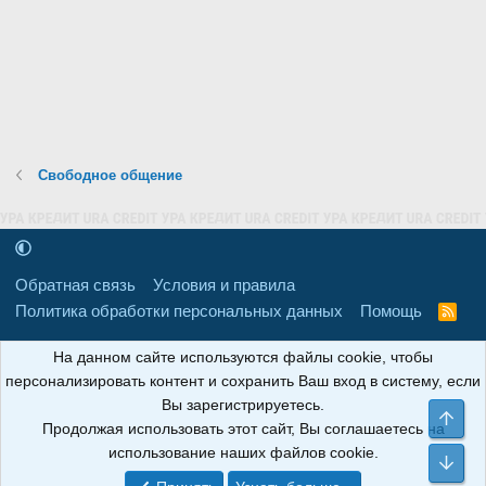
Свободное общение
Обратная связь
Условия и правила
Политика обработки персональных данных
Помощь
R
S
S
16+
Свидетельство о регистрации товарного знака № 665857 от
На данном сайте используются файлы cookie, чтобы
06.08.2018 г. Сайт не является СМИ. Сделано в
РунетЛаб – Сайты и
персонализировать контент и сохранить Ваш вход в систему, если
CRM
.
Вы зарегистрируетесь.
Све
Продолжая использовать этот сайт, Вы соглашаетесь на
АНОИНФО
; ОГРН: 1247700801700; ИНН/КПП:
использование наших файлов cookie.
9709119500/320001001; Юридический адрес: 241030, Брянская
Сни
область, г. Брянск, ул. Мира, д. 96, ком. 124