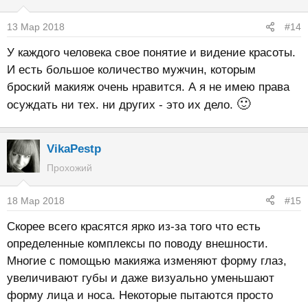
ц
и
13 Мар 2018
#14
и
:
У каждого человека свое понятие и видение красоты.
И есть большое количество мужчин, которым
броский макияж очень нравится. А я не имею права
🙂
осуждать ни тех. ни других - это их дело.
VikaPestp
Прохожий
18 Мар 2018
#15
Скорее всего красятся ярко из-за того что есть
определенные комплексы по поводу внешности.
Многие с помощью макияжа изменяют форму глаз,
увеличивают губы и даже визуально уменьшают
форму лица и носа. Некоторые пытаются просто