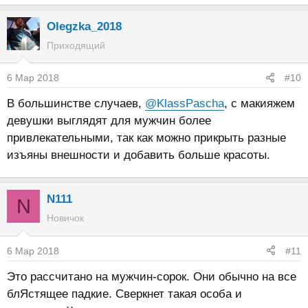
е
а
Olegzka_2018
к
Приходящий
ц
и
6 Мар 2018
#10
и
:
В большинстве случаев,
@KlassPascha
, с макияжем
девушки выглядят для мужчин более
привлекательными, так как можно прикрыть разные
изъяны внешности и добавить больше красоты.
N111
N
Новичок
6 Мар 2018
#11
Это рассчитано на мужчин-сорок. Они обычно на все
блЯстящее падкие. Сверкнет такая особа и