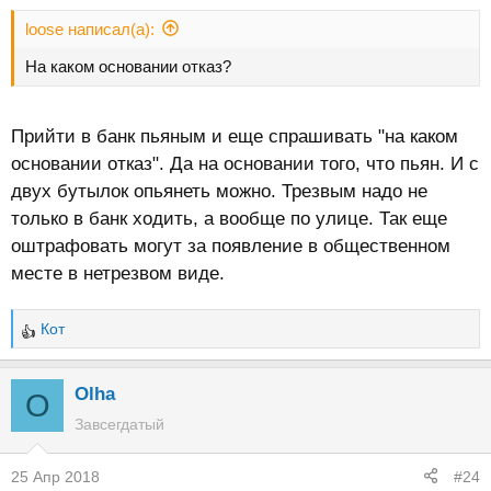
loose написал(а):
На каком основании отказ?
Прийти в банк пьяным и еще спрашивать "на каком
основании отказ". Да на основании того, что пьян. И с
двух бутылок опьянеть можно. Трезвым надо не
только в банк ходить, а вообще по улице. Так еще
оштрафовать могут за появление в общественном
месте в нетрезвом виде.
Кот
Р
е
а
Olha
O
к
Завсегдатый
ц
и
25 Апр 2018
#24
и