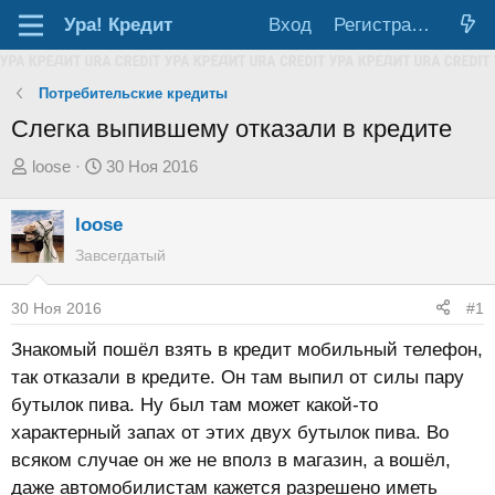
Ура!
Кредит
Вход
Регистрация
Потребительские кредиты
Слегка выпившему отказали в кредите
А
Д
loose
30 Ноя 2016
в
а
т
т
loose
о
а
Завсегдатый
р
н
т
а
30 Ноя 2016
#1
е
ч
Знакомый пошёл взять в кредит мобильный телефон,
м
а
так отказали в кредите. Он там выпил от силы пару
ы
л
бутылок пива. Ну был там может какой-то
а
характерный запах от этих двух бутылок пива. Во
всяком случае он же не вполз в магазин, а вошёл,
даже автомобилистам кажется разрешено иметь