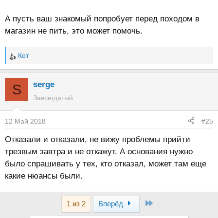
А пусть ваш знакомый попробует перед походом в
магазин не пить, это может помочь.
Кот
Р
е
а
serge
S
к
Завсегдатый
ц
и
12 Май 2018
#25
и
:
Отказали и отказали, не вижу проблемы прийти
трезвым завтра и не откажут. А основания нужно
было спрашивать у тех, кто отказал, может там еще
какие нюансы были.
Last
1 из 2
Вперёд