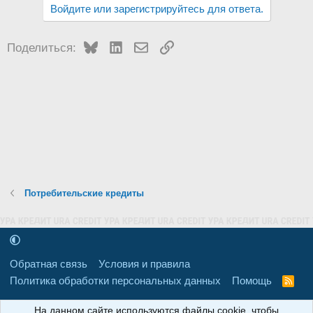
Войдите или зарегистрируйтесь для ответа.
Bluesky
LinkedIn
Электронная почта
Ссылка
Поделиться:
Потребительские кредиты
Обратная связь
Условия и правила
Политика обработки персональных данных
Помощь
R
S
S
16+
Свидетельство о регистрации товарного знака № 665857 от
На данном сайте используются файлы cookie, чтобы