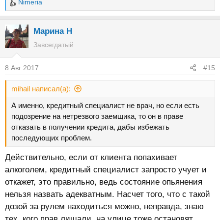
Nimeria
Р
е
а
Марина Н
к
Завсегдатый
ц
и
8 Авг 2017
#15
и
:
mihail написал(а):
А именно, кредитный специалист не врач, но если есть
подозрение на нетрезвого заемщика, то он в праве
отказать в получении кредита, дабы избежать
последующих проблем.
Действительно, если от клиента попахивает
алкоголем, кредитный специалист запросто учует и
откажет, это правильно, ведь состояние опьянения
нельзя назвать адекватным. Насчет того, что с такой
дозой за рулем находиться можно, неправда, знаю
тех, кого прав лишали, на улице тоже остановят