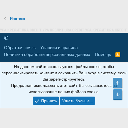
Ипотека
Обратная связь
Условия и правила
Политика обработки персональных данных
Помощь
R
S
S
16+
Свидетельство о регистрации товарного знака № 665857 от
На данном сайте используются файлы cookie, чтобы
06.08.2018 г. Сайт не является СМИ. Сделано в
РунетЛаб – Сайты и
персонализировать контент и сохранить Ваш вход в систему, если
CRM
.
Вы зарегистрируетесь.
Све
Продолжая использовать этот сайт, Вы соглашаетесь на
АНОИНФО
; ОГРН: 1247700801700; ИНН/КПП:
использование наших файлов cookie.
9709119500/320001001; Юридический адрес: 241030, Брянская
Сни
область, г. Брянск, ул. Мира, д. 96, ком. 124
Принять
Узнать больше...