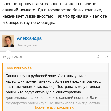
внешнеторговую деятельность, а их по причине
санкций немного. Да и государство банки крупные,
накачивает ликвидностью. Так что привязка к валюте
и банкротству не очевидна.
Александра
Завсегдатый
16 Дек 2016
#25
lisss написал(а):
Банки живут в рублевой зоне. И активы у них в
настоящий момент именно рублевые (кредиты бизнесу,
частным лицам и так далее). Пострадать могут только
банки, что ведут активную внешнеторговую
деятельность, а их по причине санкций немного. Да и
государство банки крупные, накачивает ликвидностью.
Нажмите для раскрытия...
Так что привязка к валюте и банкротству не очевидна.