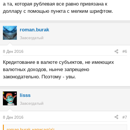
а та, которая рублевая все равно привязана к
доллару с помощью пункта с мелким шрифтом.
roman.burak
Завсегдатый
8 Дек 2016
#6
Кредитование в валюте субъектов, не имеющих
валютных доходов, нынче запрещено
законодательно. Поэтому - увы.
lisss
Завсегдатый
8 Дек 2016
#7
roman.burak написал(а):