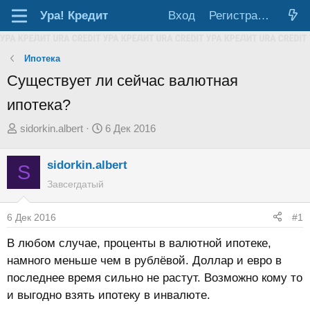
Ура!
Кредит
Вход
Регистрация
Ипотека
Существует ли сейчас валютная
ипотека?
А
Д
sidorkin.albert
6 Дек 2016
в
а
т
т
sidorkin.albert
S
о
а
Завсегдатый
р
н
т
а
6 Дек 2016
#1
е
ч
В любом случае, проценты в валютной ипотеке,
м
а
намного меньше чем в рублёвой. Доллар и евро в
ы
л
последнее время сильно не растут. Возможно кому то
а
и выгодно взять ипотеку в инвалюте.