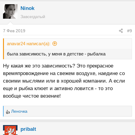
Ninok
Завсегдатый
7 Фев 2019
#9
anavar24 написал(а):
была зависимость, у меня в детстве - рыбалка
Ну какая же это зависимость? Это прекрасное
времяпровождение на свежем воздухе, наедине со
своими мыслями или в хорошей компании. А если
еще и рыбка клюет и активно ловится - то это
вообще чистое везение!
Леночка
Р
е
а
pribalt
к