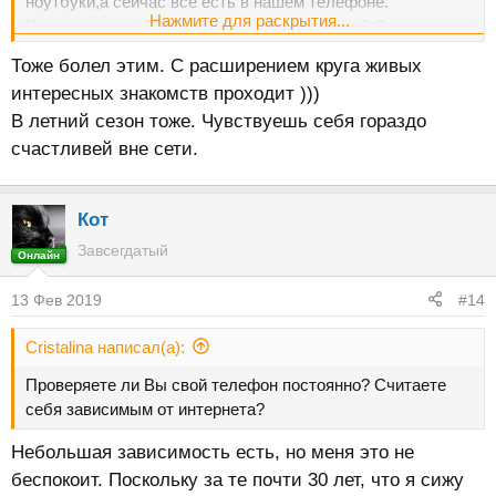
ноутбуки,а сейчас все есть в нашем телефоне.
Нажмите для раскрытия...
Проверяете ли Вы свой телефон постоянно? Считаете
себя зависимым от интернета?
Тоже болел этим. С расширением круга живых
интересных знакомств проходит )))
В летний сезон тоже. Чувствуешь себя гораздо
счастливей вне сети.
Кот
Завсегдатый
Онлайн
13 Фев 2019
#14
Cristalina написал(а):
Проверяете ли Вы свой телефон постоянно? Считаете
себя зависимым от интернета?
Небольшая зависимость есть, но меня это не
беспокоит. Поскольку за те почти 30 лет, что я сижу