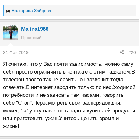
Екатерина Зайцева
Р
е
а
Malina1966
к
Прохожий
ц
и
21 Фев 2019
#20
и
:
Я считаю, что у Вас почти зависимость, можно саму
себя просто ограничить в контакте с этим гаджетом.В
телефон просто так не лазить -он зазвонит-тогда
отвечать.В интернет заходить только по необходимой
потребности и не зависать там часами, говорить
себе "Стоп".Пересмотреть свой распорядок дня,
может, бабушку навестить надо и купить ей продукты
или приготовить ужин.Учитесь ценить время и
жизнь!