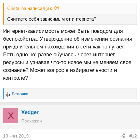
Cristalina написал(а):
Считаете себя зависимым от интернета?
Интернет-зависимость может быть поводом для
беспокойства. Утверждение об изменении сознания
при длительном нахождении в сети как-то пугает.
Есть одно но: разве обучаясь через интернет-
ресурсы и узнавая что-то новое мы не меняем свое
сознание? Может вопрос в избирательности и
контроле?
Леночка
Р
е
а
Xedger
X
к
Прохожий
ц
и
13 Фев 2019
#12
и