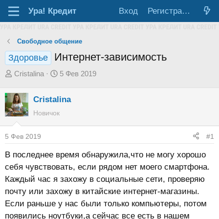
Ура!
Кредит
Вход
Регистрация
Свободное общение
Интернет-зависимость
Здоровье
А
Д
Cristalina
5 Фев 2019
в
а
т
т
Cristalina
о
а
Новичок
р
н
т
а
5 Фев 2019
#1
е
ч
В последнее время обнаружила,что не могу хорошо
м
а
себя чувствовать, если рядом нет моего смартфона.
ы
л
Каждый час я захожу в социальные сети, проверяю
а
почту или захожу в китайские интернет-магазины.
Если раньше у нас были только компьютеры, потом
появились ноутбуки,а сейчас все есть в нашем