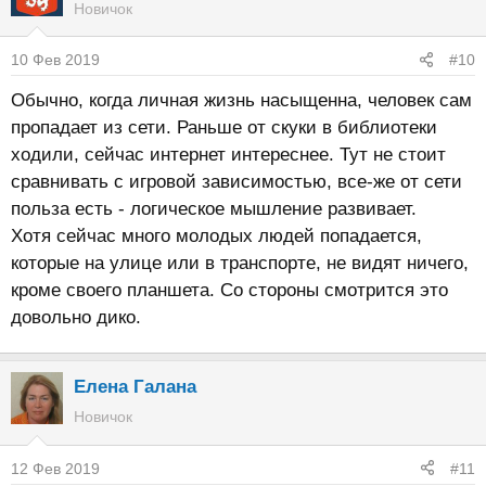
Новичок
ц
и
10 Фев 2019
#10
и
:
Обычно, когда личная жизнь насыщенна, человек сам
пропадает из сети. Раньше от скуки в библиотеки
ходили, сейчас интернет интереснее. Тут не стоит
сравнивать с игровой зависимостью, все-же от сети
польза есть - логическое мышление развивает.
Хотя сейчас много молодых людей попадается,
которые на улице или в транспорте, не видят ничего,
кроме своего планшета. Со стороны смотрится это
довольно дико.
Елена Галана
Новичок
12 Фев 2019
#11