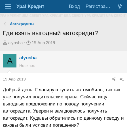
Ура!
Кредит
Вход
Регистрация
Автокредиты
Где взять выгодный автокредит?
А
Д
alyosha
19 Апр 2019
в
а
т
т
alyosha
A
о
а
Новичок
р
н
т
а
19 Апр 2019
#1
е
ч
Добрый день. Планирую купить автомобиль, так как
м
а
уже получил водительские права. Сейчас ищу
ы
л
выгодные предложении по поводу получении
а
автокредита. Уверен и вам довелось получить
автокредит. Куда вы обратились по данному поводу и
каковы были условии погашения?