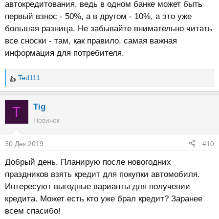
автокредитования, ведь в одном банке может быть
первый взнос - 50%, а в другом - 10%, а это уже
большая разница. Не забывайте внимательно читать
все сноски - там, как правило, самая важная
информация для потребителя.
Ted111
Р
е
а
Tig
T
к
Новичок
ц
и
30 Дек 2019
#10
и
:
Добрый день. Планирую после новогодних
праздников взять кредит для покупки автомобиля.
Интересуют выгодные варианты для получении
кредита. Может есть кто уже брал кредит? Заранее
всем спасибо!