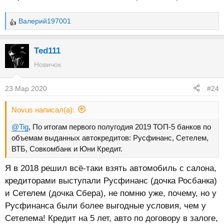
Валерий197001
Р
е
а
Ted111
к
Новичок
ц
и
23 Мар 2020
#24
и
:
Novus написал(а):
@Tig
, По итогам первого полугодия 2019 ТОП-5 банков по
объемам выданных автокредитов: Русфинанс, Сетелем,
ВТБ, Совкомбанк и Юни Кредит.
Я в 2018 решил всё-таки взять автомобиль с салона,
кредиторами выступали Русфинанс (дочка Росбанка)
и Сетелем (дочка Сбера), не помню уже, почему, но у
Русфинанса были более выгодные условия, чем у
Сетелема! Кредит на 5 лет, авто по договору в залоге,