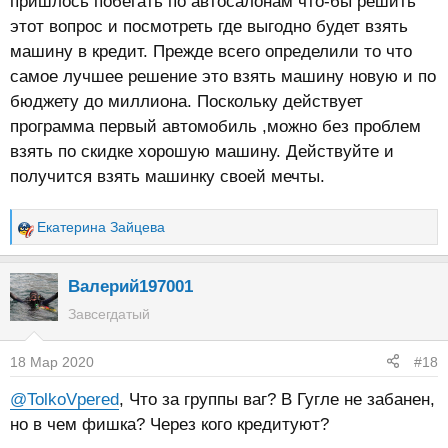
пришлось побегать по автосалонам что-бы решить
этот вопрос и посмотреть где выгодно будет взять
машину в кредит. Прежде всего определили то что
самое лучшее решение это взять машину новую и по
бюджету до миллиона. Поскольку действует
программа первый автомобиль ,можно без проблем
взять по скидке хорошую машину. Действуйте и
получится взять машинку своей мечты.
Екатерина Зайцева
Р
е
а
Валерий197001
к
Завсегдатый
ц
и
18 Мар 2020
#18
и
:
@TolkoVpered
, Что за группы ваг? В Гугле не забанен,
но в чем фишка? Через кого кредитуют?