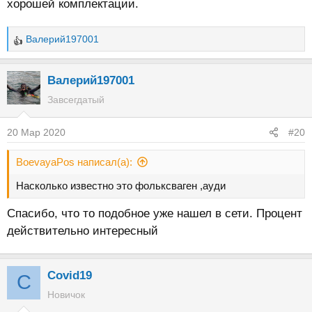
хорошей комплектации.
Валерий197001
Р
е
а
Валерий197001
к
Завсегдатый
ц
и
20 Мар 2020
#20
и
:
BoevayaPos написал(а):
Насколько известно это фольксваген ,ауди
Спасибо, что то подобное уже нашел в сети. Процент
действительно интересный
Covid19
C
Новичок