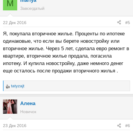
mariya
M
Завсегдатый
22 Дек 2016
#5
Я, покупала вторичное жилье. Проценты по ипотеке
одинаковые, что если вы берете новостройку или
вторичное жилье. Через 5 лет, сделала евро ремонт в
квартире, вторичное жилье продала, погасила
ипотеку. И купила новостройку, даже немного денег
еще осталось после продажи вторичного жилья .
tatyzajt
Р
е
а
Алена
к
Новичок
ц
и
23 Дек 2016
#6
и