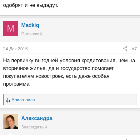
одобрят и не выдадут.
Madkiq
M
Прохожий
24 Дек 2016
#7
На первичку выгодней условия кредитования, чем на
вторичное жилье, да и государство помогает
покупателям новостроек, есть даже особая
программа
Алиса лиса
Р
е
а
Александра
к
Завсегдатый
ц
и