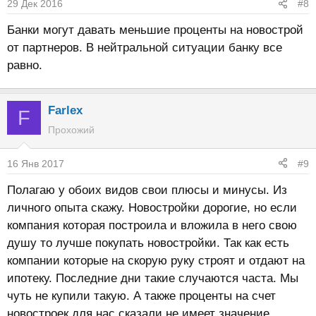
29 Дек 2016
#8
и
:
Банки могут давать меньшие проценты на новострой
от партнеров. В нейтральной ситуации банку все
равно.
Farlex
F
Прохожий
16 Янв 2017
#9
Полагаю у обоих видов свои плюсы и минусы. Из
личного опыта скажу. Новостройки дорогие, но если
компания которая построила и вложила в него свою
душу то лучше покупать новостройки. Так как есть
компании которые на скорую руку строят и отдают на
ипотеку. Последние дни такие случаются часта. Мы
чуть не купили такую. А также проценты на счет
новостроек для нас сказали не имеет значение.