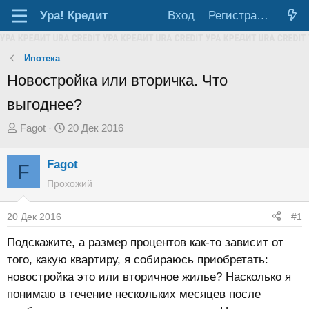
Ура!
Кредит
Вход
Регистрация
Ипотека
Новостройка или вторичка. Что
выгоднее?
А
Д
Fagot
20 Дек 2016
в
а
т
т
Fagot
F
о
а
Прохожий
р
н
т
а
20 Дек 2016
#1
е
ч
Подскажите, а размер процентов как-то зависит от
м
а
того, какую квартиру, я собираюсь приобретать:
ы
л
новостройка это или вторичное жилье? Насколько я
а
понимаю в течение нескольких месяцев после