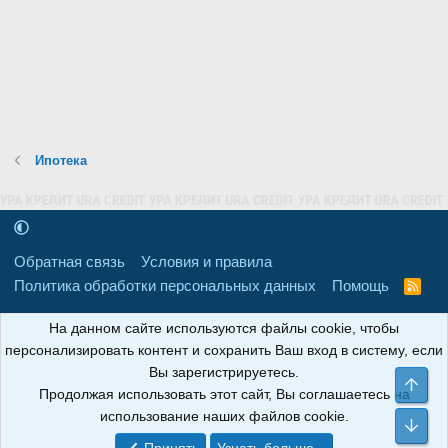
Ипотека
Обратная связь
Условия и правила
Политика обработки персональных данных
Помощь
R
S
S
16+
Свидетельство о регистрации товарного знака № 665857 от
На данном сайте используются файлы cookie, чтобы
06.08.2018 г. Сайт не является СМИ. Сделано в
РунетЛаб – Сайты и
персонализировать контент и сохранить Ваш вход в систему, если
CRM
.
Вы зарегистрируетесь.
Све
Продолжая использовать этот сайт, Вы соглашаетесь на
АНОИНФО
; ОГРН: 1247700801700; ИНН/КПП:
использование наших файлов cookie.
9709119500/320001001; Юридический адрес: 241030, Брянская
Сни
область, г. Брянск, ул. Мира, д. 96, ком. 124