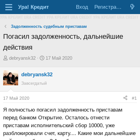
Ура!
Кредит
Вход
Регистрация
Задолженность судебным приставам
Погасил задолженность, дальнейшие
действия
А
Д
debryansk32
17 Май 2020
в
а
т
т
debryansk32
о
а
Завсегдатый
р
н
т
а
17 Май 2020
#1
е
ч
Я полностью погасил задолженность приставам
м
а
перед банком Открытие. Осталось отнести
ы
л
приставам исполнительский сбор 10000, уже
а
разблокировали счет, карту.... Какие мои дальнейшие