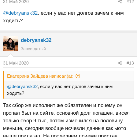
31 Май 2020
#12
@debryansk32
, если у вас нет долгов зачем к ним
ходить?
debryansk32
Завсегдатый
31 Май 2020
#13
Екатерина Зайцева написал(а):
@debryansk32
, если у вас нет долгов зачем к ним
ходить?
Так сбор же исполнит же обязателен и почему он
пропал был на сайте, основной долг погашен, висел
только сбор 9 тыс, потом изменился на половину
меньше, сегодня вообще исчезли данные как ыото
выше прилагал. На последнем приеме пристав