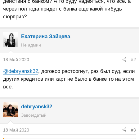
действия с банком? А то буду надеяться, что все. а
через пол года придет с банка еще какой нибудь
сюрприз?
Екатерина Зайцева
Не админ
18 Май 2020
#2
@debryansk32
, договор расторгнут, раз был суд, если
других кредитов или карт не было в банке то на этом
всё.
debryansk32
Завсегдатый
18 Май 2020
#3