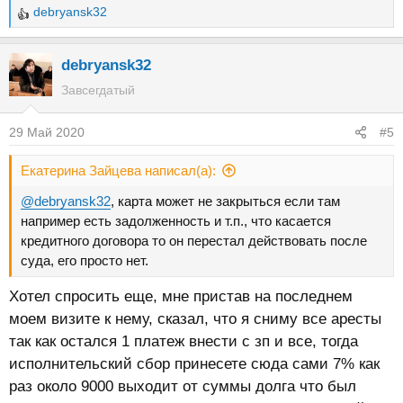
debryansk32
Р
е
а
debryansk32
к
Завсегдатый
ц
и
29 Май 2020
#5
и
:
Екатерина Зайцева написал(а):
@debryansk32
, карта может не закрыться если там
например есть задолженность и т.п., что касается
кредитного договора то он перестал действовать после
суда, его просто нет.
Хотел спросить еще, мне пристав на последнем
моем визите к нему, сказал, что я сниму все аресты
так как остался 1 платеж внести с зп и все, тогда
исполнительский сбор принесете сюда сами 7% как
раз около 9000 выходит от суммы долга что был